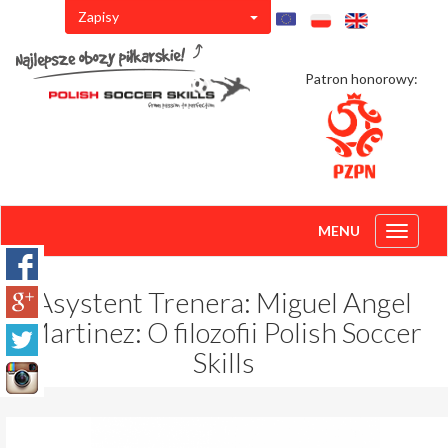
Zapisy
Patron honorowy:
MENU
Toggle
navigati
Asystent Trenera: Miguel Angel
Martinez: O filozofii Polish Soccer
Skills