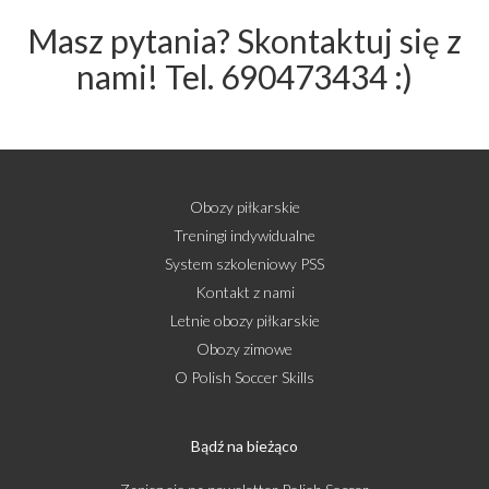
Masz pytania? Skontaktuj się z
nami! Tel. 690473434 :)
Obozy piłkarskie
Treningi indywidualne
System szkoleniowy PSS
Kontakt z nami
Letnie obozy piłkarskie
Obozy zimowe
O Polish Soccer Skills
Bądź na bieżąco