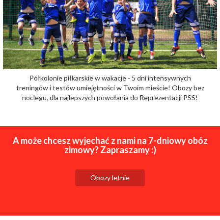
Półkolonie piłkarskie w wakacje - 5 dni intensywnych
treningów i testów umiejętności w Twoim mieście! Obozy bez
noclegu, dla najlepszych powołania do Reprezentacji PSS!
A może chcesz wyjechać z nami na 7-dniowy obóz
zimowy? Zapraszamy :)
Obozy letnie