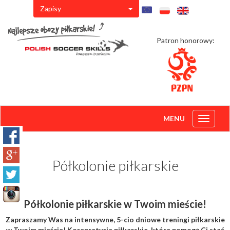
Zapisy
Patron honorowy:
MENU
Toggle
navigati
Półkolonie piłkarskie
Półkolonie piłkarskie w Twoim mieście!
Zapraszamy Was na intensywne, 5-cio dniowe treningi piłkarskie
w Twoim mieście! Korepretycje piłkarskie, które pomogą Ci stać