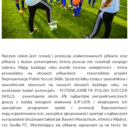
Naszym celem jest rozwój i promocja utalentowanych piłkarzy oraz
piłkarzy z dużym potencjałem, którzy jeszcze nie rozwinęli swojego
talentu. Mając każdego roku wyniki testów umiejętności - które
prowadzimy na obozach piłkarskich - stworzyliśmy projekt
Reprezentacje Polish Soccer Skills. Spośród kilku tysięcy zawodników i
zawodniczek obecnych na naszych obozach każdego roku, na
podstawie badań potencjału - POTENCJOMETR POLISH SOCCER
SKILLS - powołujemy około 6%
najbardziej perspektywicznych
graczy
z każdej kategorii wiekowej (U9-U19) i obejmujemy ich
specjalnym programem opieki i promocji. Reprezentanci
mają organizowane m.in. specjalne zgrupowania i sparingi z najlepszymi
europejskimi drużynami takimi jak Bayern Monachium, Atletico Madryt,
czy Sevilla FC. Wyróżniający się piłkarze zapraszani są na testy do