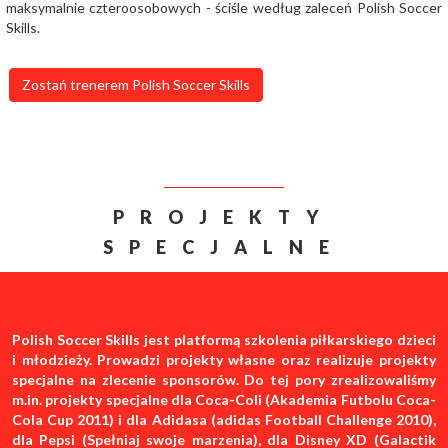
maksymalnie czteroosobowych - ściśle według zaleceń Polish Soccer
Skills.
Zostań trenerem Polish Soccer Skills
PROJEKTY
SPECJALNE
Polish Soccer Skills jest platformą szkolenia piłkarskiego dzieci
i młodzieży. Prowadzi projekty własne oraz realizuje projekty
specjalne na zlecenie sponsorów. Do tej pory zrealizowaliśmy
m.in. projekty specjalne dla Coca-Coli (Akademia Futbolu Coca-
Cola Cup 2011) i dla Adidasa (adidas Football Challenge 2010),
dla Pepsi (Spełniaj swoje marzenia), dla Disney XD (Galactik