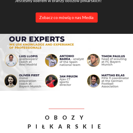
Jesteśmy liderem w branży obozów piłkarskich!
Zobacz co mówią o nas Media
OBOZY
PIŁKARSKIE