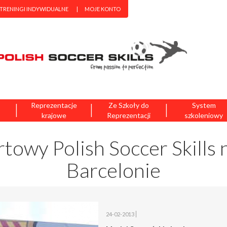
 TRENINGI INDYWIDUALNE
MOJE KONTO
|
|
|
Reprezentacje
Ze Szkoły do
System
krajowe
Reprezentacji
szkoleniowy
towy Polish Soccer Skills 
Barcelonie
24-02-2013