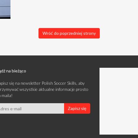
Wróć do poprzedniej strony
dź na bieżąco
pisz się na newsletter Polish Soccer Skills, aby
rzymywać wszystkie aktualne informacje prosto
 maila!
Zapisz się