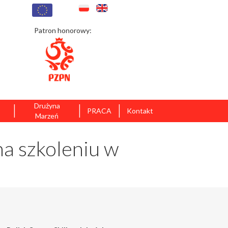
Patron honorowy:
|
|
|
Drużyna
PRACA
Kontakt
Marzeń
na szkoleniu w