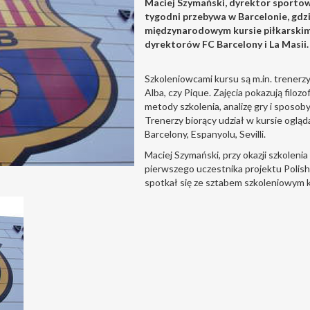
Maciej Szymański, dyrektor sportow
tygodni przebywa w Barcelonie, gdzie
międzynarodowym kursie piłkarskim
dyrektorów FC Barcelony i La Masii.
Szkoleniowcami kursu są m.in. trenerzy
Alba, czy Pique. Zajęcia pokazują filoz
metody szkolenia, analizę gry i sposob
Trenerzy biorący udział w kursie ogląda
Barcelony, Espanyolu, Sevilli.
Maciej Szymański, przy okazji szkoleni
pierwszego uczestnika projektu Polish 
spotkał się ze sztabem szkoleniowym k