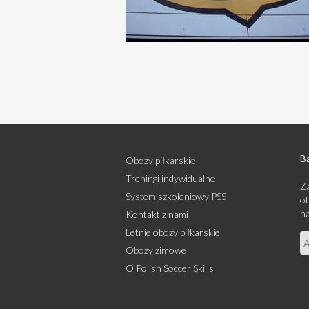
Bą
Obozy piłkarskie
Treningi indywidualne
Za
System szkoleniowy PSS
ot
na
Kontakt z nami
Letnie obozy piłkarskie
Obozy zimowe
O Polish Soccer Skills