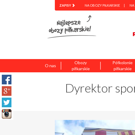
ZAPISY
NA OBOZY PIŁKARSKIE
NA
|
|
Obozy
Półkolonie
O nas
piłkarskie
piłkarskie
Dyrektor spor