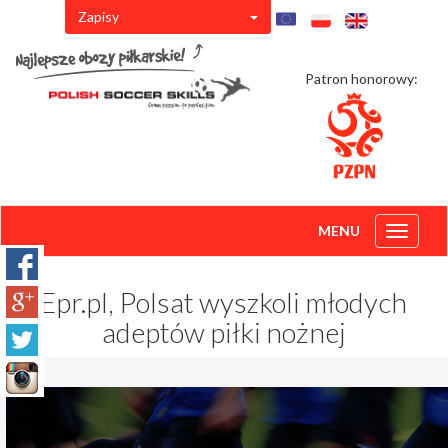
Zapisy
Patron honorowy:
MENU
Toggle
navigati
Epr.pl, Polsat wyszkoli młodych
adeptów piłki nożnej