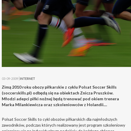
03-09-2009
INTERNET
Zimą 2010 roku obozy piłkarskie z cyklu Polsat Soccer Skills
(soccerskills.pl) odbędą się na obiektach Znicza Pruszków.
Młodzi adepci piłki nożnej będą trenować pod okiem trenera
Marka Milankiewicza oraz szkoleniowców z Holandii....
Polsat Soccer Skills to cykl obozów piłkarskich dla najmłodszych
zawodników, podczas których realizowany jest program szkoleniowy
opierający się na indywidualnym podejściu do każdego chłopca.