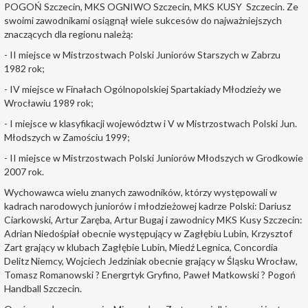
POGOŃ Szczecin, MKS OGNIWO Szczecin, MKS KUSY Szczecin. Ze
swoimi zawodnikami osiągnął wiele sukcesów do najważniejszych
znaczących dla regionu należą:
- II miejsce w Mistrzostwach Polski Juniorów Starszych w Zabrzu
1982 rok;
- IV miejsce w Finałach Ogólnopolskiej Spartakiady Młodzieży we
Wrocławiu 1989 rok;
- I miejsce w klasyfikacji województw i V w Mistrzostwach Polski Jun.
Młodszych w Zamościu 1999;
- II miejsce w Mistrzostwach Polski Juniorów Młodszych w Grodkowie
2007 rok.
Wychowawca wielu znanych zawodników, którzy występowali w
kadrach narodowych juniorów i młodzieżowej kadrze Polski: Dariusz
Ciarkowski, Artur Zaręba, Artur Bugaj i zawodnicy MKS Kusy Szczecin:
Adrian Niedośpiał obecnie występujący w Zagłębiu Lubin, Krzysztof
Zart grający w klubach Zagłębie Lubin, Miedź Legnica, Concordia
Delitz Niemcy, Wojciech Jedziniak obecnie grający w Śląsku Wrocław,
Tomasz Romanowski ? Energrtyk Gryfino, Paweł Matkowski ? Pogoń
Handball Szczecin.