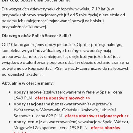
Dla wszystkich dziewczynek i chłopców w wieku 7-19 lat (a w
przypadku obozów stacjonarnych już od 5 roku życia) niezależnie od
poziomu ich umiejętności, zajmowanej pozycji na boisku i
przynależności klubowej.
Dlaczego obóz Polish Soccer Skills?
Od 10 lat organizujemy obozy piłkarskie. Oprócz profesjonalnego,
kompleksowego i indywidualnego treningu, zawodnicy mają
przeprowadzane testy umiejętności, dzięki którym jeżeli ktoś jest
wyjątkowo utalentowany poprzez udział w obozie dostanie szansę na
powołanie do Reprezentacji PSS i wyjazdy zagraniczne do najlepszych
europejskich akademii.
Aktualnie w ofercie mamy:
obozy zimowe
(z zakwaterowaniem) w ferie w Spale - cena
1949 PLN -
oferta obozów zimowych >>
obozy stacjonarne
(bez zakwaterowania) w przerwie
świątecznej w Warszawie, Gdańsku, Krakowie, Lublinie i
Sosnowcu - cena 699 PLN -
oferta obozów stacjonarnych >>
obozy letnie
(z zakwaterowaniem) w wakacje w Spale, Wałczu,
Mrągowie i Zakopanem - cena 1999 PLN -
oferta obozów