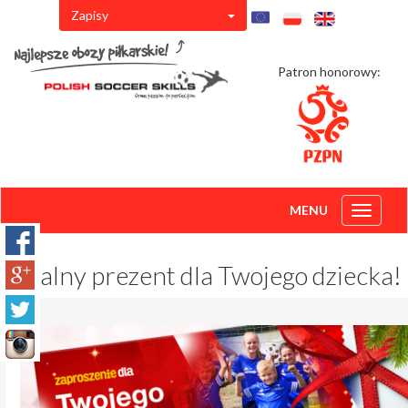
Zapisy
Patron honorowy:
MENU
Toggle
navigati
Idealny prezent dla Twojego dziecka!