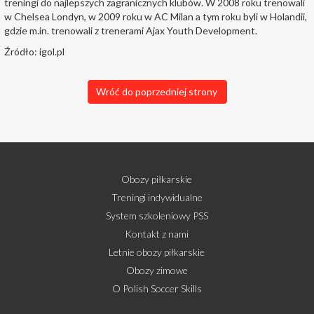
treningi do najlepszych zagranicznych klubów. W 2008 roku trenowali
w Chelsea Londyn, w 2009 roku w AC Milan a tym roku byli w Holandii,
gdzie m.in. trenowali z trenerami Ajax Youth Development.
Źródło: igol.pl
Wróć do poprzedniej strony
Obozy piłkarskie
Treningi indywidualne
System szkoleniowy PSS
Kontakt z nami
Letnie obozy piłkarskie
Obozy zimowe
O Polish Soccer Skills