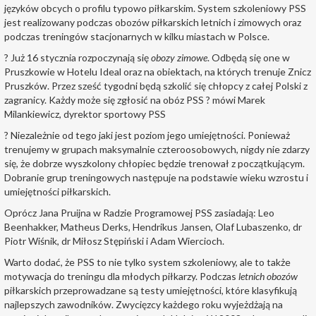
języków obcych o profilu typowo piłkarskim. System szkoleniowy PSS
jest realizowany podczas obozów piłkarskich letnich i zimowych oraz
podczas treningów stacjonarnych w kilku miastach w Polsce.
? Już 16 stycznia rozpoczynają się
obozy zimowe
. Odbędą się one w
Pruszkowie w Hotelu Ideal oraz na obiektach, na których trenuje Znicz
Pruszków. Przez sześć tygodni będą szkolić się chłopcy z całej Polski z
zagranicy. Każdy może się zgłosić na obóz PSS ? mówi Marek
Milankiewicz, dyrektor sportowy PSS
? Niezależnie od tego jaki jest poziom jego umiejętności. Ponieważ
trenujemy w grupach maksymalnie czteroosobowych, nigdy nie zdarzy
się, że dobrze wyszkolony chłopiec będzie trenował z początkującym.
Dobranie grup treningowych następuje na podstawie wieku wzrostu i
umiejętności piłkarskich.
Oprócz Jana Pruijna w Radzie Programowej PSS zasiadają: Leo
Beenhakker, Matheus Derks, Hendrikus Jansen, Olaf Lubaszenko, dr
Piotr Wiśnik, dr Miłosz Stępiński i Adam Wiercioch.
Warto dodać, że PSS to nie tylko system szkoleniowy, ale to także
motywacja do treningu dla młodych piłkarzy. Podczas
letnich obozów
piłkarskich przeprowadzane są testy umiejętności, które klasyfikują
najlepszych zawodników. Zwycięzcy każdego roku wyjeżdżają na