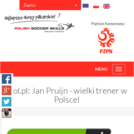
Zapisy
Patron honorowy:
MENU
Toggle
navigati
Igol.pl: Jan Pruijn - wielki trener w
Polsce!