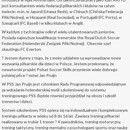
jest konsultantem wielu federacji piłkarskich i klubów na całym
świecie: m.in. w Japonii (Urawa Reds), w Chinach (Chińska Federacja
Piłki Nożnej), w Hiszpanii (Real Sociedad), w Portugalii (FC Porto), w
Szwajcarii (FC Basel) i w kilku klubach w Anglii.
W każdym z tych krajów odkrył wielu utalentowanych juniorów.
Posiada najwyższe kwalifikacje trenerskie the Royal Dutch Soccer
Federation (Holenderski Związek Piłki Nożnej). Obecnie szef
skautingu FC Everton.
? Jestem dumny z tego, że z moim udziałem są wprowadzane nowe
wyzwania piłkarskie dla dzieci w Polsce. Jestem przekonany, że
nowatorski projekt Polsat Soccer Skills przyniesie wiele dobrego
polskiej piłce ? mówi Jan Pruijn
W PSS Jan Pruijn jest członkiem Rady Programowej odpowiedzialnym
za wdrażanie holenderskiej myśli szkoleniowej do systemu
treningowego PSS. Będzie również przyjeżdżał na obozy i szkolił
trenerów i dzieci.
System szkoleniowy PSS opiera się na indywidualnym i kompleksowym
treningu piłkarzy w wieku od 8 do 16 lat. Zawiera trening piłkarski
realizowany w trybie 1 trener ? 4 zawodników, trening motoryczny,
trening taktyczny, trening mentalny z psychologami sportu oraz naukę