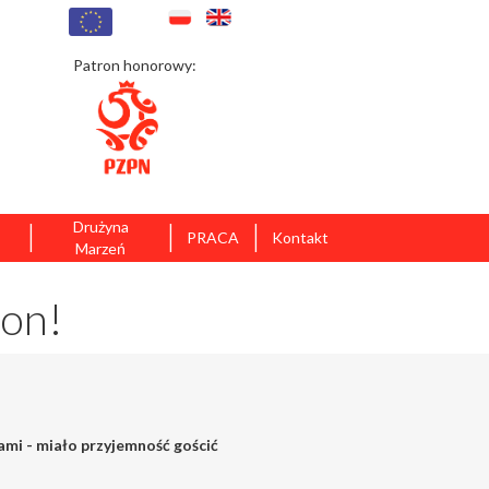
Patron honorowy:
|
|
|
Drużyna
PRACA
Kontakt
Marzeń
oon!
rami - miało przyjemność gościć