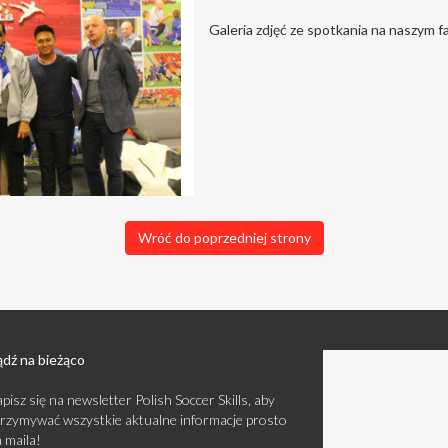
Galeria zdjęć ze spotkania na naszym 
Wróć do poprzedniej strony
dź na bieżąco
pisz się na newsletter Polish Soccer Skills, aby
rzymywać wszystkie aktualne informacje prosto
 maila!