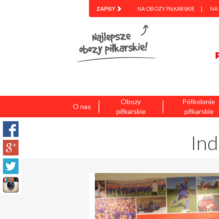
ZAPISY
NA OBOZY PIŁKARSKIE
NA
|
|
Obozy
Półkolonie
O nas
piłkarskie
piłkarskie
Ind