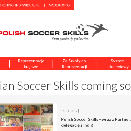
 TRENINGI INDYWIDUALNE
MOJE KONTO
|
|
|
Reprezentacje
Ze Szkoły do
System
krajowe
Reprezentacji
szkoleniowy
ian Soccer Skills coming s
14-11-2017
Polish Soccer Skills - wraz z Partne
delegację z Indii!