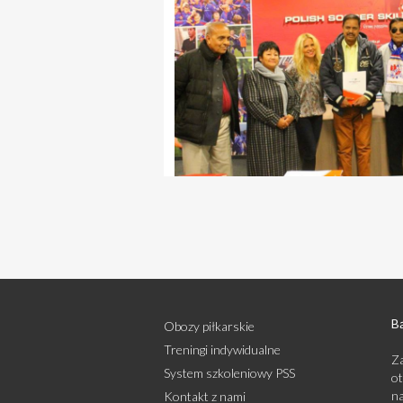
Bą
Obozy piłkarskie
Treningi indywidualne
Za
System szkoleniowy PSS
ot
na
Kontakt z nami