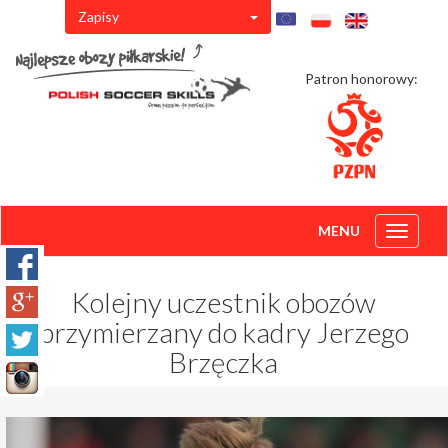
Zapisy
Patron honorowy:
MENU
Toggle
navigati
Kolejny uczestnik obozów
przymierzany do kadry Jerzego
Brzęczka