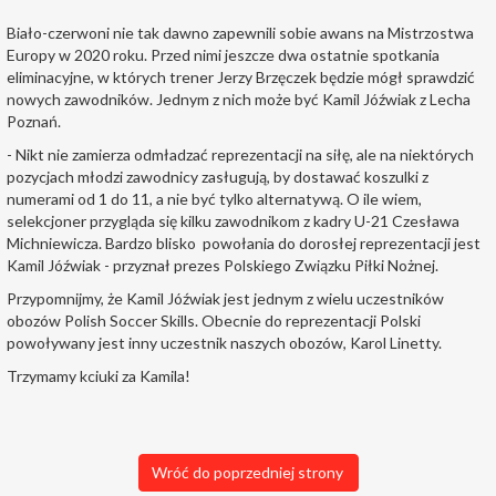
Biało-czerwoni nie tak dawno zapewnili sobie awans na Mistrzostwa
Europy w 2020 roku. Przed nimi jeszcze dwa ostatnie spotkania
eliminacyjne, w których trener Jerzy Brzęczek będzie mógł sprawdzić
nowych zawodników. Jednym z nich może być Kamil Jóźwiak z Lecha
Poznań.
- Nikt nie zamierza odmładzać reprezentacji na siłę, ale na niektórych
pozycjach młodzi zawodnicy zasługują, by dostawać koszulki z
numerami od 1 do 11, a nie być tylko alternatywą. O ile wiem,
selekcjoner przygląda się kilku zawodnikom z kadry U-21 Czesława
Michniewicza. Bardzo blisko powołania do dorosłej reprezentacji jest
Kamil Jóźwiak - przyznał prezes Polskiego Związku Piłki Nożnej.
Przypomnijmy, że Kamil Jóźwiak jest jednym z wielu uczestników
obozów Polish Soccer Skills. Obecnie do reprezentacji Polski
powoływany jest inny uczestnik naszych obozów, Karol Linetty.
Trzymamy kciuki za Kamila!
Wróć do poprzedniej strony