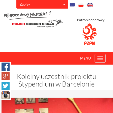
Zapisy
Patron honorowy:
MENU
Toggle
navigati
Kolejny uczestnik projektu
Stypendium w Barcelonie