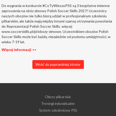
Do wygrania w konkursie #CoTyWieszoPSS są 3 bezpłatne imienne
zaproszenia na obóz zimowy Polish Soccer Skills 2017! Uczestnicy
naszych obozów nie tylko biorą udział w profesjonalnym szkoleniu
piłkarskim, ale także mają między innymi szansę otrzymania powołania
do Reprezentacji Polish Soccer Skills. więcej:
www.soccerskills.pl/pl/obozy-zimowe. Uczestnikiem obozów Polish
Soccer Skills może być każdy, niezależnie od poziomu umiejętności, w
wieku 7-19 lat.
Więcej informacji >>
Wróć do poprzedniej strony
Obozy piłkarskie
Treningi indywidualne
System szkoleniowy PSS