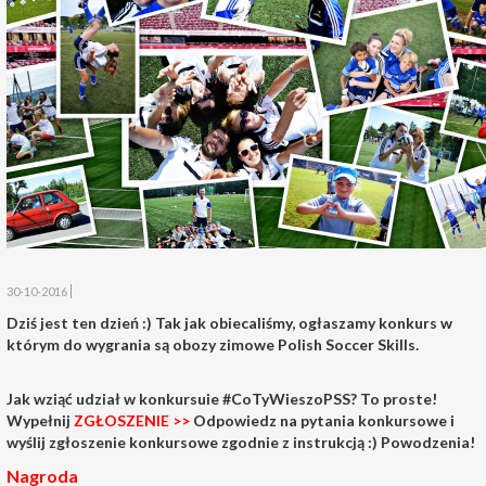
30-10-2016
Dziś jest ten dzień :) Tak jak obiecaliśmy, ogłaszamy konkurs w
którym do wygrania są obozy zimowe Polish Soccer Skills.
Jak wziąć udział w konkursuie #CoTyWieszoPSS? To proste!
Wypełnij
ZGŁOSZENIE >>
Odpowiedz na pytania konkursowe i
wyślij zgłoszenie konkursowe zgodnie z instrukcją :) Powodzenia!
Nagroda