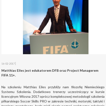
16-02-2017
Matthias Eiles jest edukatorem DFB oraz Project Managerem
FIFA 11+.
Na szkoleniu Matthias Eiles przybliży nam filozofię Niemieckiego
Systemu Szkolenia. Dodatkowo
trenerzy uczestniczący w kursie
licencyjnym Wiosna 2017 oprócz kompleksowej metodologii szkolenia
piłkarskiego Soccer Skills PRO w zakresie techniki, motoryki, taktyki i
treningu mentalnego, będą mieli okazję poznać praktyczne założenia