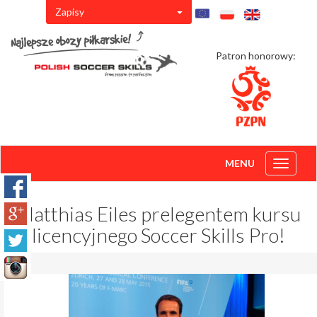
Zapisy
Patron honorowy:
MENU
Toggle
navigati
Matthias Eiles prelegentem kursu
licencyjnego Soccer Skills Pro!