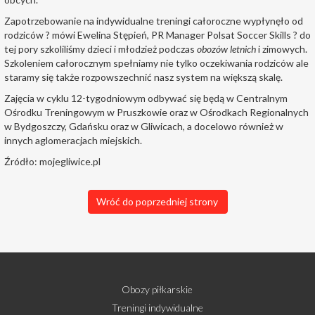
Zapotrzebowanie na indywidualne treningi całoroczne wypłynęło od
rodziców ? mówi Ewelina Stępień, PR Manager Polsat Soccer Skills ? do
tej pory szkoliliśmy dzieci i młodzież podczas
obozów letnich
i zimowych.
Szkoleniem całorocznym spełniamy nie tylko oczekiwania rodziców ale
staramy się także rozpowszechnić nasz system na większą skalę.
Zajęcia w cyklu 12-tygodniowym odbywać się będą w Centralnym
Ośrodku Treningowym w Pruszkowie oraz w Ośrodkach Regionalnych
w Bydgoszczy, Gdańsku oraz w Gliwicach, a docelowo również w
innych aglomeracjach miejskich.
Źródło: mojegliwice.pl
Wróć do poprzedniej strony
Obozy piłkarskie
Treningi indywidualne