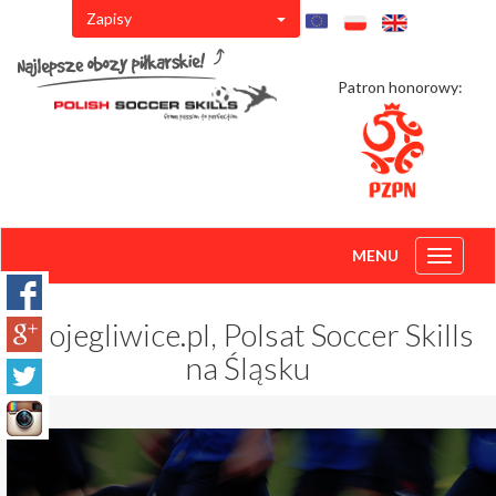
Zapisy
Patron honorowy:
MENU
Toggle
navigati
Mojegliwice.pl, Polsat Soccer Skills
na Śląsku