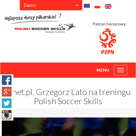
Zapisy
Patron honorowy:
MENU
Toggle
navigati
Onet.pl, Grzegorz Lato na treningu
Polish Soccer Skills