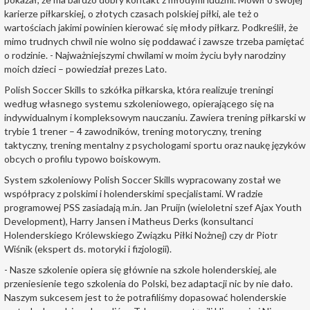
karierze piłkarskiej, o złotych czasach polskiej piłki, ale też o
wartościach jakimi powinien kierować się młody piłkarz. Podkreślił, że
mimo trudnych chwil nie wolno się poddawać i zawsze trzeba pamiętać
o rodzinie. - Najważniejszymi chwilami w moim życiu były narodziny
moich dzieci – powiedział prezes Lato.
Polish Soccer Skills to szkółka piłkarska, która realizuje treningi
według własnego systemu szkoleniowego, opierającego się na
indywidualnym i kompleksowym nauczaniu. Zawiera trening piłkarski w
trybie 1 trener – 4 zawodników, trening motoryczny, trening
taktyczny, trening mentalny z psychologami sportu oraz naukę języków
obcych o profilu typowo boiskowym.
System szkoleniowy Polish Soccer Skills wypracowany został we
współpracy z polskimi i holenderskimi specjalistami. W radzie
programowej PSS zasiadają m.in. Jan Pruijn (wieloletni szef Ajax Youth
Development), Harry Jansen i Matheus Derks (konsultanci
Holenderskiego Królewskiego Związku Piłki Nożnej) czy dr Piotr
Wiśnik (ekspert ds. motoryki i fizjologii).
- Nasze szkolenie opiera się głównie na szkole holenderskiej, ale
przeniesienie tego szkolenia do Polski, bez adaptacji nic by nie dało.
Naszym sukcesem jest to że potrafiliśmy dopasować holenderskie