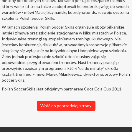
metody do rodzimych realiów. Tak samo postąpili Hiszpanie i Niemcy
którzy wiele lat temu także zaadoptowali holenderską wizję do swoich
warunków - mówi Maciej Szymański, koordynator ds. rozwoju systemu
szkolenia Polish Soccer Skills.
W ramach szkolenia, Polish Soccer Skills organizuje obozy piłkarskie
letnie i zimowe oraz szkolenie stacjonarne w kilku miastach w Polsce.
Indywidualne treningi są uzupełnieniem treningu klubowego. Nie
jesteśmy konkurencją dla klubów, prowadzimy korepetycje piłkarskie -
skupiamy się wyłącznie na indywidualnym i kompleksowym szkoleniu.
Żeby jednak profesjonalnie szkolić dzieci musimy zająć się
odpowiednim przygotowaniem trenerów. Nasi trenerzy pracują z
precyzyjnie rozpisanym programem, który "co do minuty" określa
kształt treningu – mówi Marek Milankiewicz, dyrektor sportowy Polish
Soccer Skills.
Polish SoccerSkills jest oficjalnym partnerem Coca Cola Cup 2011.
Wróć do poprzedniej strony