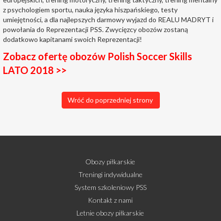
z psychologiem sportu, nauka języka hiszpańskiego, testy
umiejętności, a dla najlepszych darmowy wyjazd do REALU MADRYT i
powołania do Reprezentacji PSS. Zwycięzcy obozów zostaną
dodatkowo kapitanami swoich Reprezentacji!
Zobacz ofertę obozów Polish Soccer Skills
LATO 2018 >>
Wróć do poprzedniej strony
Obozy piłkarskie
Treningi indywidualne
System szkoleniowy PSS
Kontakt z nami
Letnie obozy piłkarskie