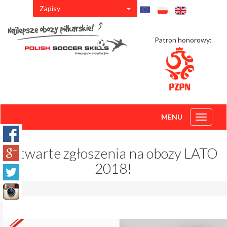
Zapisy
Patron honorowy:
MENU
Toggle
navigati
Otwarte zgłoszenia na obozy LATO
2018!