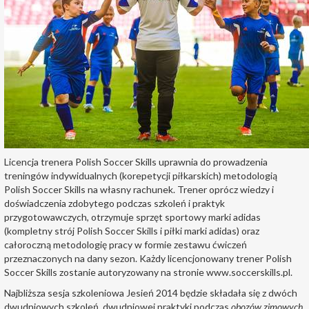
Licencja trenera Polish Soccer Skills uprawnia do prowadzenia
treningów indywidualnych (korepetycji piłkarskich) metodologią
Polish Soccer Skills na własny rachunek. Trener oprócz wiedzy i
doświadczenia zdobytego podczas szkoleń i praktyk
przygotowawczych, otrzymuje sprzęt sportowy marki adidas
(kompletny strój Polish Soccer Skills i piłki marki adidas) oraz
całoroczną metodologię pracy w formie zestawu ćwiczeń
przeznaczonych na dany sezon. Każdy licencjonowany trener Polish
Soccer Skills zostanie autoryzowany na stronie www.soccerskills.pl.
Najbliższa sesja szkoleniowa Jesień 2014 będzie składała się z dwóch
dwudniowych szkoleń, dwudniowej praktyki podczas
obozów zimowych