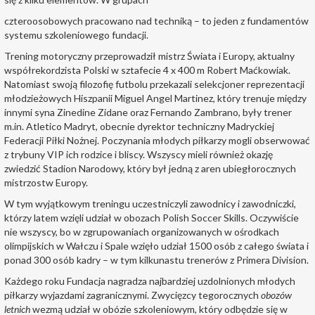
czteroosobowych pracowano nad techniką – to jeden z fundamentów
systemu szkoleniowego fundacji.
Trening motoryczny przeprowadził mistrz Świata i Europy, aktualny
współrekordzista Polski w sztafecie 4 x 400 m Robert Maćkowiak.
Natomiast swoją filozofię futbolu przekazali selekcjoner reprezentacji
młodzieżowych Hiszpanii Miguel Angel Martinez, który trenuje między
innymi syna Zinedine Zidane oraz Fernando Zambrano, były trener
m.in. Atletico Madryt, obecnie dyrektor techniczny Madryckiej
Federacji Piłki Nożnej. Poczynania młodych piłkarzy mogli obserwować
z trybuny VIP ich rodzice i bliscy. Wszyscy mieli również okazję
zwiedzić Stadion Narodowy, który był jedną z aren ubiegłorocznych
mistrzostw Europy.
W tym wyjątkowym treningu uczestniczyli zawodnicy i zawodniczki,
którzy latem wzięli udział w obozach Polish Soccer Skills. Oczywiście
nie wszyscy, bo w zgrupowaniach organizowanych w ośrodkach
olimpijskich w Wałczu i Spale wzięło udział 1500 osób z całego świata i
ponad 300 osób kadry – w tym kilkunastu trenerów z Primera Division.
Każdego roku Fundacja nagradza najbardziej uzdolnionych młodych
piłkarzy wyjazdami zagranicznymi. Zwycięzcy tegorocznych
obozów
letnich
wezmą udział w obózie szkoleniowym, który odbędzie się w