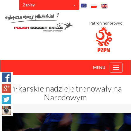
Zapisy
Patron honorowy:
MENU
Toggle
navigati
Piłkarskie nadzieje trenowały na
Narodowym