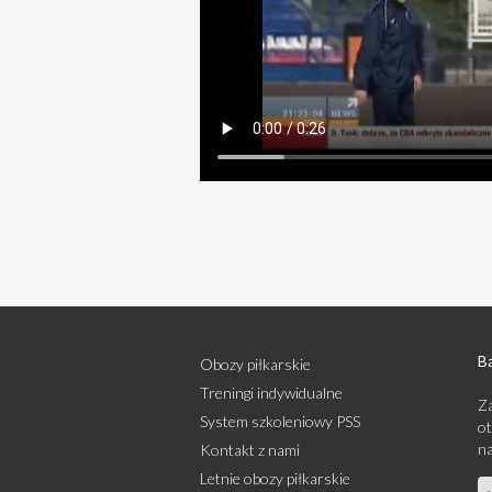
Bą
Obozy piłkarskie
Treningi indywidualne
Za
System szkoleniowy PSS
ot
na
Kontakt z nami
Letnie obozy piłkarskie