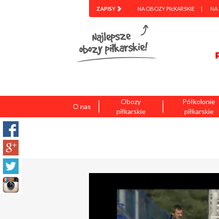
ZAPISY
NA OBOZY PIŁKARSKIE
NA
|
|
Obozy
Półkolonie
O nas
piłkarskie
piłkarskie