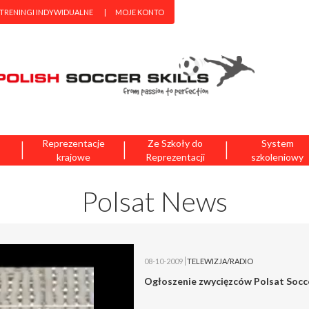
 TRENINGI INDYWIDUALNE
MOJE KONTO
|
|
|
Reprezentacje
Ze Szkoły do
System
krajowe
Reprezentacji
szkoleniowy
Polsat News
08-10-2009
TELEWIZJA/RADIO
Ogłoszenie zwycięzców Polsat Socce