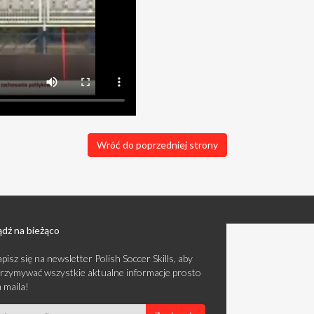
Wróć do poprzedniej strony
dź na bieżąco
pisz się na newsletter Polish Soccer Skills, aby
rzymywać wszystkie aktualne informacje prosto
 maila!