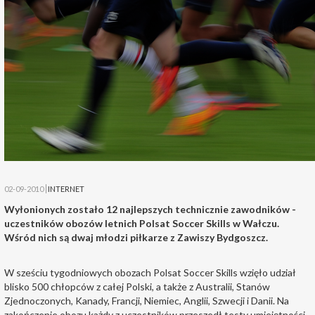
02-09-2010
INTERNET
Wyłonionych zostało 12 najlepszych technicznie zawodników -
uczestników obozów letnich Polsat Soccer Skills w Wałczu.
Wśród nich są dwaj młodzi piłkarze z Zawiszy Bydgoszcz.
W sześciu tygodniowych obozach Polsat Soccer Skills wzięło udział
blisko 500 chłopców z całej Polski, a także z Australii, Stanów
Zjednoczonych, Kanady, Francji, Niemiec, Anglii, Szwecji i Danii. Na
zakończenie obozu każdy z uczestników przeszedł testy umiejętności,