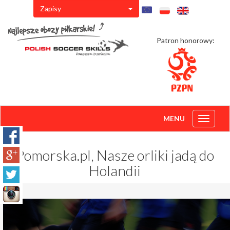
Zapisy
Patron honorowy:
MENU
Toggle
navigati
Pomorska.pl, Nasze orliki jadą do
Holandii