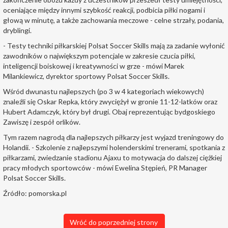
oceniające między innymi szybkość reakcji, podbicia piłki nogami i
głową w minutę, a także zachowania meczowe - celne strzały, podania,
dryblingi.
- Testy techniki piłkarskiej Polsat Soccer Skills mają za zadanie wyłonić
zawodników o największym potencjale w zakresie czucia piłki,
inteligencji boiskowej i kreatywności w grze - mówi Marek
Milankiewicz, dyrektor sportowy Polsat Soccer Skills.
Wśród dwunastu najlepszych (po 3 w 4 kategoriach wiekowych)
znaleźli się Oskar Repka, który zwyciężył w gronie 11-12-latków oraz
Hubert Adamczyk, który był drugi. Obaj reprezentując bydgoskiego
Zawiszę i zespół orlików.
Tym razem nagrodą dla najlepszych piłkarzy jest wyjazd treningowy do
Holandii. - Szkolenie z najlepszymi holenderskimi trenerami, spotkania z
piłkarzami, zwiedzanie stadionu Ajaxu to motywacja do dalszej ciężkiej
pracy młodych sportowców - mówi Ewelina Stępień, PR Manager
Polsat Soccer Skills.
Źródło: pomorska.pl
Wróć do poprzedniej strony