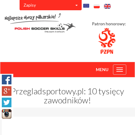
Zapisy
Patron honorowy:
MENU
Toggle
navigati
Przegladsportowy.pl: 10 tysięcy
zawodników!