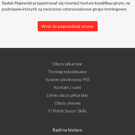
Radek Majewski przypatrywał się również testom kwalifikacyjnym, na
podstawie których są tworzone czteroosobowe grupy treningowe.
Wróć do poprzedniej strony
Obozy piłkarskie
Treningi indywidualne
System szkoleniowy PSS
Kontakt z nami
Letnie obozy piłkarskie
Obozy zimowe
O Polish Soccer Skills
Bądź na bieżąco