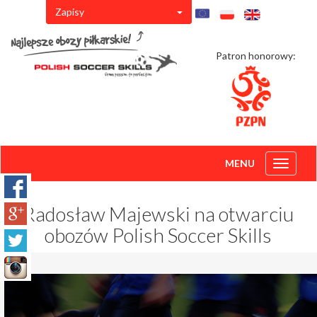
Zapisy
Patron honorowy:
MENU
Toggle
navigati
Radosław Majewski na otwarciu
obozów Polish Soccer Skills