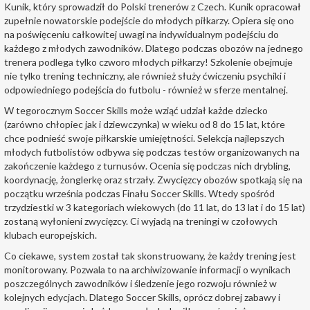
Kunik, który sprowadził do Polski trenerów z Czech. Kunik opracował
zupełnie nowatorskie podejście do młodych piłkarzy. Opiera się ono
na poświęceniu całkowitej uwagi na indywidualnym podejściu do
każdego z młodych zawodników. Dlatego podczas obozów na jednego
trenera podlega tylko czworo młodych piłkarzy! Szkolenie obejmuje
nie tylko trening techniczny, ale również służy ćwiczeniu psychiki i
odpowiedniego podejścia do futbolu - również w sferze mentalnej.
W tegorocznym Soccer Skills może wziąć udział każde dziecko
(zarówno chłopiec jak i dziewczynka) w wieku od 8 do 15 lat, które
chce podnieść swoje piłkarskie umiejętności. Selekcja najlepszych
młodych futbolistów odbywa się podczas testów organizowanych na
zakończenie każdego z turnusów. Ocenia się podczas nich drybling,
koordynację, żonglerkę oraz strzały. Zwycięzcy obozów spotkają się na
początku września podczas Finału Soccer Skills. Wtedy spośród
trzydziestki w 3 kategoriach wiekowych (do 11 lat, do 13 lat i do 15 lat)
zostaną wyłonieni zwycięzcy. Ci wyjadą na treningi w czołowych
klubach europejskich.
Co ciekawe, system został tak skonstruowany, że każdy trening jest
monitorowany. Pozwala to na archiwizowanie informacji o wynikach
poszczególnych zawodników i śledzenie jego rozwoju również w
kolejnych edycjach. Dlatego Soccer Skills, oprócz dobrej zabawy i