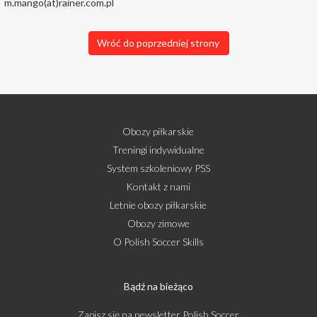
m.mango(at)rainer.com.pl
Wróć do poprzedniej strony
Obozy piłkarskie
Treningi indywidualne
System szkoleniowy PSS
Kontakt z nami
Letnie obozy piłkarskie
Obozy zimowe
O Polish Soccer Skills
Bądź na bieżąco
Zapisz się na newsletter Polish Soccer