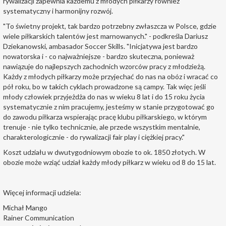
rywalizacji zapewnia każdemu z młodych piłkarzy również
systematyczny i harmonijny rozwój.
"To świetny projekt, tak bardzo potrzebny zwłaszcza w Polsce, gdzie
wiele piłkarskich talentów jest marnowanych." - podkreśla Dariusz
Dziekanowski, ambasador Soccer Skills. "Inicjatywa jest bardzo
nowatorska i - co najważniejsze - bardzo skuteczna, ponieważ
nawiązuje do najlepszych zachodnich wzorców pracy z młodzieżą.
Każdy z młodych piłkarzy może przyjechać do nas na obóz i wracać co
pół roku, bo w takich cyklach prowadzone są campy. Tak więc jeśli
młody człowiek przyjeżdża do nas w wieku 8 lat i do 15 roku życia
systematycznie z nim pracujemy, jesteśmy w stanie przygotować go
do zawodu piłkarza wspierając pracę klubu piłkarskiego, w którym
trenuje - nie tylko technicznie, ale przede wszystkim mentalnie,
charakterologicznie - do rywalizacji fair play i ciężkiej pracy."
Koszt udziału w dwutygodniowym obozie to ok. 1850 złotych. W
obozie może wziąć udział każdy młody piłkarz w wieku od 8 do 15 lat.
Więcej informacji udziela:
Michał Mango
Rainer Communication