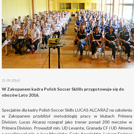
21-05-2016
W Zakopanem kadra Polish Soccer Sklills przygotowuje się do
obozów Lato 2016.
Specjalnie dla kadry Polish Soccer Skills LUCAS ALCARAZ na szkoleniu
w Zakopanem przybliżył metodologię pracy w klubach Primera
Division. Lucas Alcaraz rozegrał jako trener ponad 200 meczów w
Primera Division. Prowadził min. UD Levante, Granada CF i UD Almeria
a rywalizował min. z Jose Mourinho, Carlo Ancelottim, Luisem Enrique