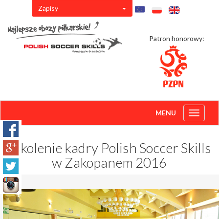
Zapisy
Patron honorowy:
MENU
Toggle
navigati
Szkolenie kadry Polish Soccer Skills
w Zakopanem 2016