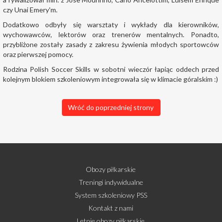
czy Unai Emery'm.
Dodatkowo odbyły się warsztaty i wykłady dla kierowników,
wychowawców, lektorów oraz trenerów mentalnych. Ponadto,
przybliżone zostały zasady z zakresu żywienia młodych sportowców
oraz pierwszej pomocy.
Rodzina Polish Soccer Skills w sobotni wieczór łapiąc oddech przed
kolejnym blokiem szkoleniowym integrowała się w klimacie góralskim :)
Wróć do poprzedniej strony
Obozy piłkarskie
Treningi indywidualne
System szkoleniowy PSS
Kontakt z nami
Letnie obozy piłkarskie