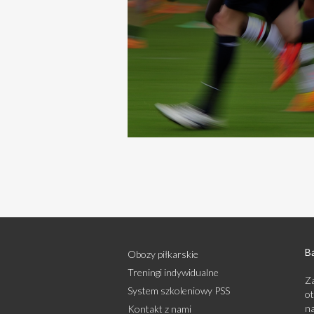
Bą
Obozy piłkarskie
Treningi indywidualne
Za
System szkoleniowy PSS
ot
na
Kontakt z nami