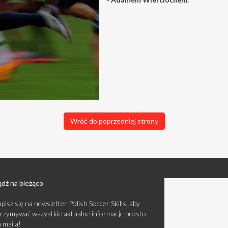
Wróć do poprzedniej strony
dź na bieżąco
pisz się na newsletter Polish Soccer Skills, aby
rzymywać wszystkie aktualne informacje prosto
 maila!