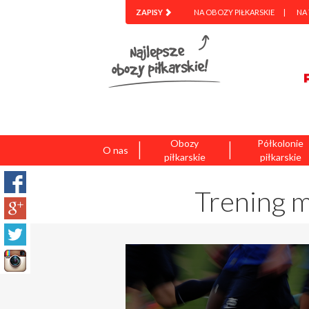
ZAPISY
NA OBOZY PIŁKARSKIE
NA
|
|
Obozy
Półkolonie
O nas
piłkarskie
piłkarskie
Trening m