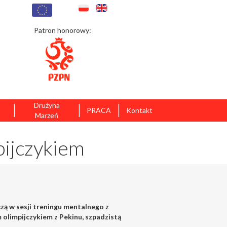
Patron honorowy:
|
|
|
Drużyna
PRACA
Kontakt
Marzeń
pijczykiem
iczą w sesji treningu mentalnego z
olimpijczykiem z Pekinu, szpadzistą