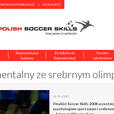
 TRENINGI INDYWIDUALNE
MOJE KONTO
|
|
|
Reprezentacje
Ze Szkoły do
System
krajowe
Reprezentacji
szkoleniowy
entalny ze srebrnym olim
06-09-2008
Finaliści Soccer Skills 2008 uczestn
psychologiem sportowym i srebrnym 
- Adamem Wierciochem.