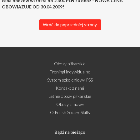
cena obozów wzrosła do 2.300 PLN za obóz - NOWA CENA
OBOWIĄZUJE OD 30.04.2009!
Wróć do poprzedniej strony
Obozy piłkarskie
Treningi indywidualne
System szkoleniowy PSS
Kontakt z nami
Letnie obozy piłkarskie
Obozy zimowe
O Polish Soccer Skills
Bądź na bieżąco