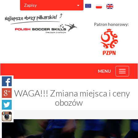
Zapisy
Patron honorowy:
MENU
Toggle
navigati
UWAGA!!! Zmiana miejsca i ceny
obozów