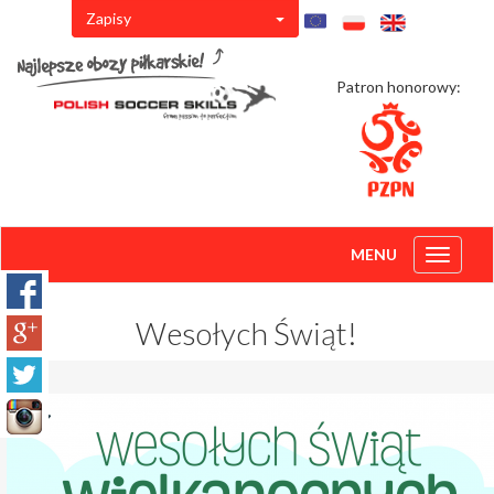
Zapisy
Patron honorowy:
MENU
Toggle
navigati
Wesołych Świąt!