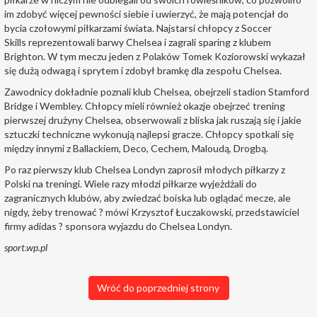
im zdobyć więcej pewności siebie i uwierzyć, że mają potencjał do
bycia czołowymi piłkarzami świata. Najstarsi chłopcy z Soccer
Skills reprezentowali barwy Chelsea i zagrali sparing z klubem
Brighton. W tym meczu jeden z Polaków Tomek Koziorowski wykazał
się dużą odwagą i sprytem i zdobył bramkę dla zespołu Chelsea.
Zawodnicy dokładnie poznali klub Chelsea, obejrzeli stadion Stamford
Bridge i Wembley. Chłopcy mieli również okazje obejrzeć trening
pierwszej drużyny Chelsea, obserwowali z bliska jak ruszają się i jakie
sztuczki techniczne wykonują najlepsi gracze. Chłopcy spotkali się
między innymi z Ballackiem, Deco, Cechem, Maloudą, Drogbą.
Po raz pierwszy klub Chelsea Londyn zaprosił młodych piłkarzy z
Polski na treningi. Wiele razy młodzi piłkarze wyjeżdżali do
zagranicznych klubów, aby zwiedzać boiska lub oglądać mecze, ale
nigdy, żeby trenować ? mówi Krzysztof Łuczakowski, przedstawiciel
firmy adidas ? sponsora wyjazdu do Chelsea Londyn.
sport.wp.pl
Wróć do poprzedniej strony