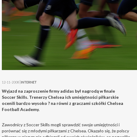
12-11-2008
INTERNET
Wyjazd na zaproszenie firmy adidas był nagrodą w finale
Soccer Skills. Trenerzy Chelsea ich umiejętności piłkarskie
ocenili bardzo wysoko ? na równi z graczami szkółki Chelsea
Football Academy.
Zawodnicy z Soccer Skills mogli sprawdzić swoje umiejętności i
porównać się z młodymi piłkarzami z Chelsea. Okazało się, że polscy
piłkarze w niczym nie odbiegali od swoich rówieśników, co pozwoliło