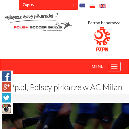
Zapisy
Patron honorowy:
MENU
Toggle
navigati
Wp.pl, Polscy piłkarze w AC Milan