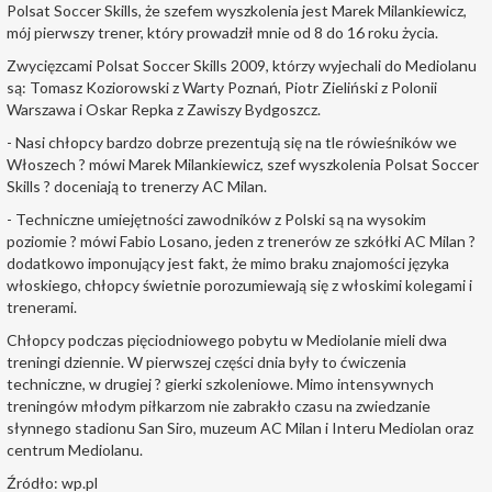
Polsat Soccer Skills, że szefem wyszkolenia jest Marek Milankiewicz,
mój pierwszy trener, który prowadził mnie od 8 do 16 roku życia.
Zwycięzcami Polsat Soccer Skills 2009, którzy wyjechali do Mediolanu
są: Tomasz Koziorowski z Warty Poznań, Piotr Zieliński z Polonii
Warszawa i Oskar Repka z Zawiszy Bydgoszcz.
- Nasi chłopcy bardzo dobrze prezentują się na tle rówieśników we
Włoszech ? mówi Marek Milankiewicz, szef wyszkolenia Polsat Soccer
Skills ? doceniają to trenerzy AC Milan.
- Techniczne umiejętności zawodników z Polski są na wysokim
poziomie ? mówi Fabio Losano, jeden z trenerów ze szkółki AC Milan ?
dodatkowo imponujący jest fakt, że mimo braku znajomości języka
włoskiego, chłopcy świetnie porozumiewają się z włoskimi kolegami i
trenerami.
Chłopcy podczas pięciodniowego pobytu w Mediolanie mieli dwa
treningi dziennie. W pierwszej części dnia były to ćwiczenia
techniczne, w drugiej ? gierki szkoleniowe. Mimo intensywnych
treningów młodym piłkarzom nie zabrakło czasu na zwiedzanie
słynnego stadionu San Siro, muzeum AC Milan i Interu Mediolan oraz
centrum Mediolanu.
Źródło: wp.pl