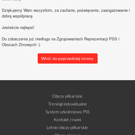
Dziękujemy Wam wszystkim, za zaufanie, poświęcenie, zaangażowanie i
dobrą współpracę
Jesteście najlepsi!
Do zobaczenia już niedługo na Zgrupowaniach Reprezentacji PSS i
Obozach Zimowych :)
Wróć do poprzedniej strony
Obozy piłkarskie
Treningi indywidualne
System szkoleniowy PSS
Kontakt z nami
Letnie obozy piłkarskie