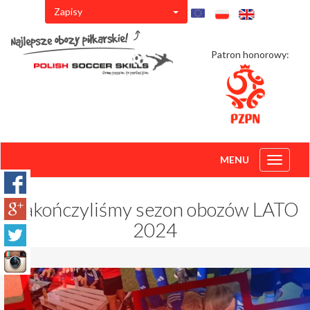
Zapisy
Patron honorowy:
MENU
Toggle
navigati
Zakończyliśmy sezon obozów LATO
2024