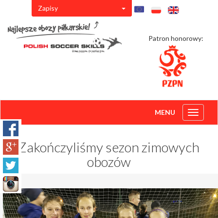
Zapisy
Patron honorowy:
MENU
Toggle
navigati
Zakończyliśmy sezon zimowych
obozów