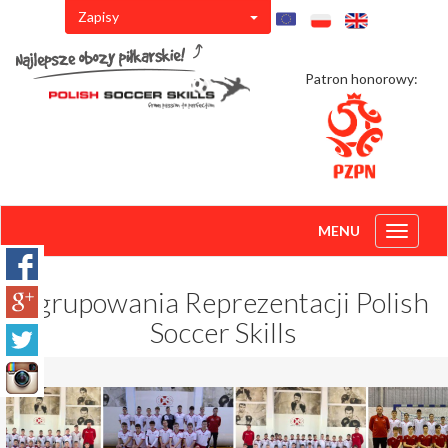
Zapisy
Patron honorowy:
MENU
Toggle
navigati
Zgrupowania Reprezentacji Polish
Soccer Skills