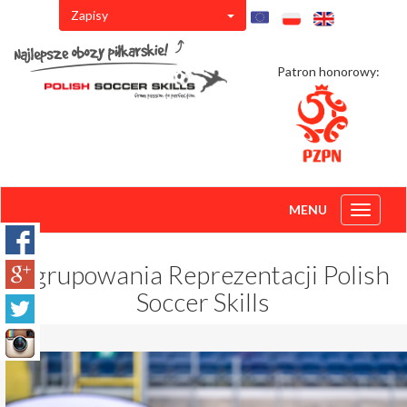
Zapisy
Patron honorowy:
MENU
Toggle
navigati
Zgrupowania Reprezentacji Polish
Soccer Skills