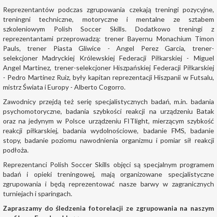
Reprezentantów podczas zgrupowania czekają treningi pozycyjne,
treningni techniczne, motoryczne i mentalne ze sztabem
szkoleniowym Polish Soccer Skills. Dodatkowo treningi z
reprezentantami przeprowadzą: trener Bayernu Monachium Timon
Pauls, trener Piasta Gliwice - Angel Perez Garcia, trener-
selekcjoner Madryckiej Królewskiej Federacji Piłkarskiej - Miguel
Angel Martinez, trener-selekcjoner Hiszpańskiej Federacji Piłkarskiej
- Pedro Martinez Ruiz, były kapitan reprezentacji Hiszpanii w Futsalu,
mistrz Świata i Europy - Alberto Cogorro.
Zawodnicy przejdą też serię specjalistycznych badań, m.in. badania
psychomotoryczne, badania szybkości reakcji na urządzeniu Batak
oraz na jedynym w Polsce urządzeniu FITlight, mierzącym szybkość
reakcji piłkarskiej, badania wydolnościowe, badanie FMS, badanie
stopy, badanie poziomu nawodnienia organizmu i pomiar sił reakcji
podłoża.
Reprezentanci Polish Soccer Skills objęci są specjalnym programem
badań i opieki treningowej, mają organizowane specjalistyczne
zgrupowania i będą reprezentować nasze barwy w zagranicznych
turniejach i sparingach.
Zapraszamy do śledzenia fotorelacji ze zgrupowania na naszym