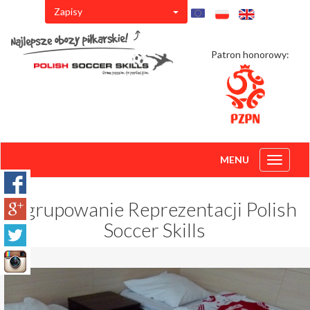
Zapisy
Patron honorowy:
MENU
Toggle
navigati
Zgrupowanie Reprezentacji Polish
Soccer Skills