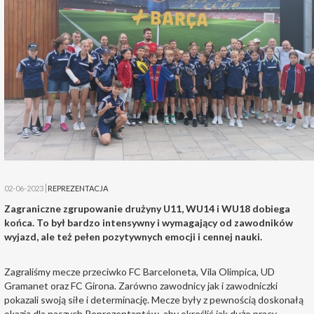
02-06-2023
REPREZENTACJA
Zagraniczne zgrupowanie drużyny U11, WU14 i WU18 dobiega
końca. To był bardzo intensywny i wymagający od zawodników
wyjazd, ale też pełen pozytywnych emocji i cennej nauki.
Zagraliśmy mecze przeciwko FC Barceloneta, Vila Olimpica, UD
Gramanet oraz FC Girona. Zarówno zawodnicy jak i zawodniczki
pokazali swoją siłe i determinację. Mecze były z pewnością doskonałą
okazją dla naszych Reprezentantów, aby określić jak dużo pracy