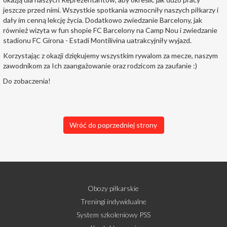
jeszcze przed nimi. Wszystkie spotkania wzmocniły naszych piłkarzy i
dały im cenną lekcję życia. Dodatkowo zwiedzanie Barcelony, jak
również wizyta w fun shopie FC Barcelony na Camp Nou i zwiedzanie
stadionu FC Girona - Estadi Montilivina uatrakcyjniły wyjazd.
Korzystając z okazji dziękujemy wszystkim rywalom za mecze, naszym
zawodnikom za Ich zaangażowanie oraz rodzicom za zaufanie :)
Do zobaczenia!
Wróć do poprzedniej strony
Obozy piłkarskie
Treningi indywidualne
System szkoleniowy PSS