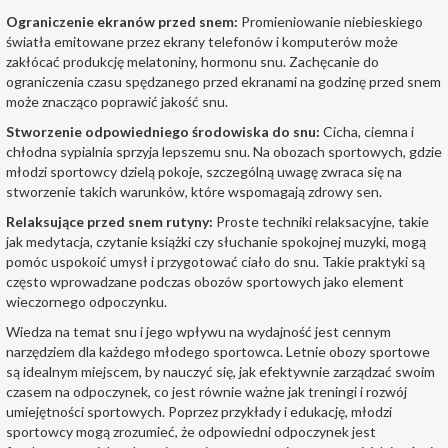
Ograniczenie ekranów przed snem:
Promieniowanie niebieskiego
światła emitowane przez ekrany telefonów i komputerów może
zakłócać produkcję melatoniny, hormonu snu. Zachęcanie do
ograniczenia czasu spędzanego przed ekranami na godzinę przed snem
może znacząco poprawić jakość snu.
Stworzenie odpowiedniego środowiska do snu:
Cicha, ciemna i
chłodna sypialnia sprzyja lepszemu snu. Na obozach sportowych, gdzie
młodzi sportowcy dzielą pokoje, szczególną uwagę zwraca się na
stworzenie takich warunków, które wspomagają zdrowy sen.
Relaksujące przed snem rutyny:
Proste techniki relaksacyjne, takie
jak medytacja, czytanie książki czy słuchanie spokojnej muzyki, mogą
pomóc uspokoić umysł i przygotować ciało do snu. Takie praktyki są
często wprowadzane podczas obozów sportowych jako element
wieczornego odpoczynku.
Wiedza na temat snu i jego wpływu na wydajność jest cennym
narzędziem dla każdego młodego sportowca. Letnie obozy sportowe
są idealnym miejscem, by nauczyć się, jak efektywnie zarządzać swoim
czasem na odpoczynek, co jest równie ważne jak treningi i rozwój
umiejętności sportowych. Poprzez przykłady i edukację, młodzi
sportowcy mogą zrozumieć, że odpowiedni odpoczynek jest