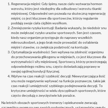
Regeneracja mięśni: Gdy śpimy, nasze ciało wytwarza hormon
wzrostu, który jest niezbędny dla odbudowy i wzrostu tkanki
mięśniowej. Odpowiedni sen pozwala na skuteczną regenerację
mięśni, co jest kluczowe dla sportowców, którzy regularnie
poddają swoje ciała ciężkim wysiłkom.
Zmniejszenie ryzyka kontuzji: Badania wykazały, że niedobór snu
może zwiększać ryzyko urazów sportowych. Sen jest czasem,
kiedy nasz organizm przystępuje do naprawy wszelkich
mikrouszkodzeń, a jego brak może prowadzić do osłabienia
mięśni i stawów, co zwiększa podatność na kontuzje.
Optymalizacja wydolności: Sen wpływa na zdolność organizmu
do przechowywania glikogenu w mięśniach, co jest kluczowe dla
wytrzymałości i siły mięśniowej. Sportowcy, którzy przestrzegają
odpowiedniego reżimu snu, często doświadczają poprawy w
swojej ogólnej kondycji fizycznej.
Wpływ na czas reakcji i szybkość decyzji: Niewystarczająca ilość
snu może negatywnie wpływać na funkcje poznawcze, takie jak
czas reakcji i umiejętność szybkiego podejmowania decyzji. To
krytyczne umiejętności w wielu dyscyplinach sportowych, które
często decydują o zwycięstwie lub porażce.
Na letnich obozach sportowych trenerzy i opiekunowie zwracają
szczególną uwagę na sen swoich podopiecznych, ustanawiając reguły