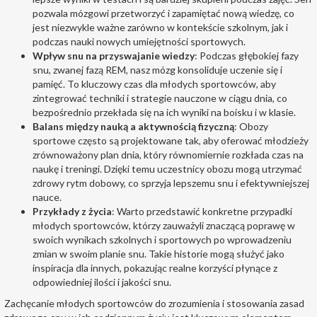
pozwala mózgowi przetworzyć i zapamiętać nową wiedzę, co
jest niezwykle ważne zarówno w kontekście szkolnym, jak i
podczas nauki nowych umiejętności sportowych.
Wpływ snu na przyswajanie wiedzy
: Podczas głębokiej fazy
snu, zwanej fazą REM, nasz mózg konsoliduje uczenie się i
pamięć. To kluczowy czas dla młodych sportowców, aby
zintegrować techniki i strategie nauczone w ciągu dnia, co
bezpośrednio przekłada się na ich wyniki na boisku i w klasie.
Balans między nauką a aktywnością fizyczną
:
Obozy
sportowe
często są projektowane tak, aby oferować młodzieży
zrównoważony plan dnia, który równomiernie rozkłada czas na
naukę i treningi. Dzięki temu uczestnicy obozu mogą utrzymać
zdrowy rytm dobowy, co sprzyja lepszemu snu i efektywniejszej
nauce.
Przykłady z życia
: Warto przedstawić konkretne przypadki
młodych sportowców, którzy zauważyli znaczącą poprawę w
swoich wynikach szkolnych i sportowych po wprowadzeniu
zmian w swoim planie snu. Takie historie mogą służyć jako
inspiracja dla innych, pokazując realne korzyści płynące z
odpowiedniej ilości i jakości snu.
Zachęcanie młodych sportowców do zrozumienia i stosowania zasad