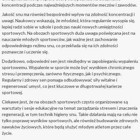
koncentracji podczas najważniejszych momentów meczów i zawodów.
Jakość snu ma również bezpośredni wpływ na zdolność koncentracji i
uwagi. Naukowcy wskazują, że młodzież, która regularnie wysypia się,
lepiej radzi sobie w szkole i podczas nauki nowych umiejętności
sportowych. Na obozach sportowych duża uwaga poświęcana jest na
nauczanie młodych sportowców, jak ważne jest zachowanie
odpowiedniego reżimu snu, co przekłada się na ich zdolności
poznawcze i uczenie się.
Dodatkowo, odpowiedni sen jest niezbędny w zapobieganiu wypaleniu
sportowemu. Wypalenie w sporcie może być wynikiem chronicznego
stresu i przemęczenia, zarówno fizycznego, jak i psychicznego.
Regularny i zdrowy sen pomaga odbudowywać siły witalne i
regenerować umysł, co jest kluczowe w długotrwałej karierze
sportowej.
Ciekawe jest, że na
obozach sportowych
często organizowane są
warsztaty i sesje edukacyjne na temat zarządzania stresem i znaczenia
regeneracji, w tym technik higieny snu. Takie działania mają na celu nie
tylko poprawę wyników sportowych, ale również budowanie zdrowych
nawyków życiowych, które będą służyć młodym atletom przez całe
życie.