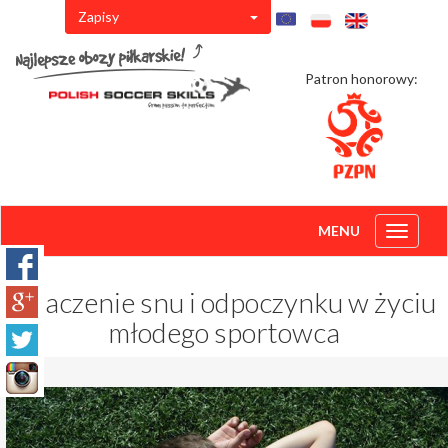
Zapisy
Patron honorowy:
MENU
Toggle
navigati
Znaczenie snu i odpoczynku w życiu
młodego sportowca