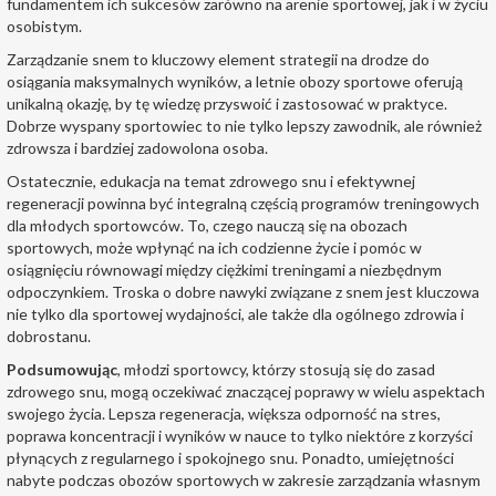
fundamentem ich sukcesów zarówno na arenie sportowej, jak i w życiu
osobistym.
Zarządzanie snem to kluczowy element strategii na drodze do
osiągania maksymalnych wyników, a letnie obozy sportowe oferują
unikalną okazję, by tę wiedzę przyswoić i zastosować w praktyce.
Dobrze wyspany sportowiec to nie tylko lepszy zawodnik, ale również
zdrowsza i bardziej zadowolona osoba.
Ostatecznie, edukacja na temat zdrowego snu i efektywnej
regeneracji powinna być integralną częścią programów treningowych
dla młodych sportowców. To, czego nauczą się na obozach
sportowych, może wpłynąć na ich codzienne życie i pomóc w
osiągnięciu równowagi między ciężkimi treningami a niezbędnym
odpoczynkiem. Troska o dobre nawyki związane z snem jest kluczowa
nie tylko dla sportowej wydajności, ale także dla ogólnego zdrowia i
dobrostanu.
Podsumowując
, młodzi sportowcy, którzy stosują się do zasad
zdrowego snu, mogą oczekiwać znaczącej poprawy w wielu aspektach
swojego życia. Lepsza regeneracja, większa odporność na stres,
poprawa koncentracji i wyników w nauce to tylko niektóre z korzyści
płynących z regularnego i spokojnego snu. Ponadto, umiejętności
nabyte podczas obozów sportowych w zakresie zarządzania własnym