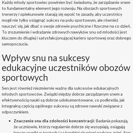
Każdy młody sportowiec powinien być świadomy, że zarządzanie snem
to fundamentalny element jego rozwoju. Na obozach sportowych
trenerzy i opiekunowie starają się wpoić te zasady, aby uczestnicy
mogli nie tylko osiągnąć sukces na polu sportowym, ale również
nauczyć się, jak dbać o swoje zdrowie psychiczne i fizyczne na co dzień.
To zrozumienie i wdrażanie zdrowych nawyków snu od młodości jest
kluczem do długiej i satysfakcjonującej kariery sportowej oraz dobrego
samopoczucia.
Wpływ snu na sukcesy
edukacyjne uczestników obozów
sportowych
Sen jest również niezmiernie ważny dla sukcesów edukacyjnych
młodych sportowców. Związki między dobrze zarządzanym snem a
efektywnością nauki są dobrze udokumentowane, co podkreśla, jak
integralną częścią ogólnego sukcesu są zdrowe nawyki związane z
odpoczynkiem.
Znaczenie snu dla zdolności koncentracji
: Badania pokazują,
że uczniowie, którzy regularnie dobrze się wysypiają, osiągają
lepsze wyniki w testach i są bardziej skupieni podczas zajęć. Sen