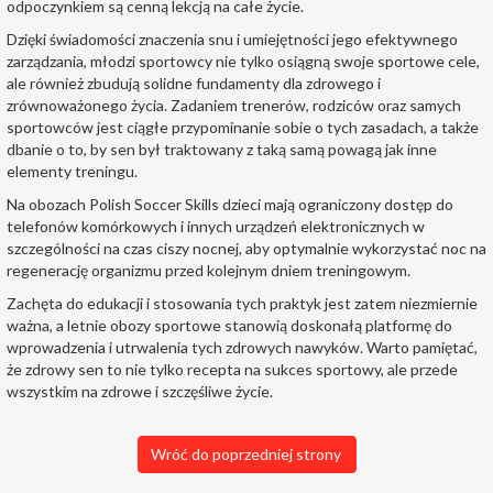
odpoczynkiem są cenną lekcją na całe życie.
Dzięki świadomości znaczenia snu i umiejętności jego efektywnego
zarządzania, młodzi sportowcy nie tylko osiągną swoje sportowe cele,
ale również zbudują solidne fundamenty dla zdrowego i
zrównoważonego życia. Zadaniem trenerów, rodziców oraz samych
sportowców jest ciągłe przypominanie sobie o tych zasadach, a także
dbanie o to, by sen był traktowany z taką samą powagą jak inne
elementy treningu.
Na obozach Polish Soccer Skills dzieci mają ograniczony dostęp do
telefonów komórkowych i innych urządzeń elektronicznych w
szczególności na czas ciszy nocnej, aby optymalnie wykorzystać noc na
regenerację organizmu przed kolejnym dniem treningowym.
Zachęta do edukacji i stosowania tych praktyk jest zatem niezmiernie
ważna, a letnie obozy sportowe stanowią doskonałą platformę do
wprowadzenia i utrwalenia tych zdrowych nawyków. Warto pamiętać,
że zdrowy sen to nie tylko recepta na sukces sportowy, ale przede
wszystkim na zdrowe i szczęśliwe życie.
Wróć do poprzedniej strony