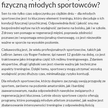
fizyczną młodych sportowców?
Sen to nie tylko czas odpoczynku po ciężkim dniu – dla młodych
sportowców jest to kluczowy element treningu, który decyduje o ich
kondycji fizycznej i psychicznej. Odpowiednia ilość i jakość snu ma
bezpośredni wpływ na ich wydajność zarówno na boisku, jak i w szkole.
Zdrowy sen pomaga w regeneracji mięśni, poprawia zdolności
poznawcze i wspomaga emocjonalną równowagę, co jest niezwykle
ważne w sporcie na wysokim poziomie.
Ciekawostką jest, że wielu profesjonalnych sportowców, takich jak
LeBron James czy Roger Federer, śpi nawet 12 godzin na dobę, co jest
traktowane jako integralna część ich reżimu treningowego. Zdaniem
ekspertów, długi i głęboki sen jest równie ważny jak techniczne
aspekty treningów. Dzięki temu, sportowcy mogą utrzymać wysoką
wydajność przez dłuższy czas, minimalizując ryzyko kontuzji.
Dla młodych sportowców, którzy dopiero zaczynają swoją przygodę ze
sportem, zarówno na poziomie amatorskim, jak i bardziej
zaawansowanym, nauka odpowiednich nawyków związanych z
regeneracją jest kluczowa.
Letnie obozy sportowe
często oferują
programy, które pomagają młodym atletom zrozumieć, jak ważne jest
zbalansowanie intensywności treningów z odpowiednią ilością