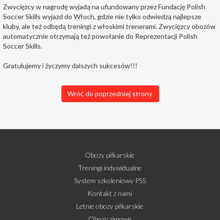
Zwycięzcy w nagrodę wyjadą na ufundowany przez Fundację Polish
Soccer Skills wyjazd do Włoch, gdzie nie tylko odwiedzą najlepsze
kluby, ale też odbędą treningi z włoskimi trenerami. Zwycięzcy obozów
automatycznie otrzymają też powołanie do Reprezentacji Polish
Soccer Skills.
Gratulujemy i życzymy dalszych sukcesów!!!
Wróć do poprzedniej strony
Obozy piłkarskie
Treningi indywidualne
System szkoleniowy PSS
Kontakt z nami
Letnie obozy piłkarskie
Obozy zimowe