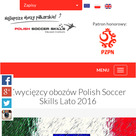
Zapisy
Patron honorowy:
MENU
Toggle
navigati
Zwycięzcy obozów Polish Soccer
Skills Lato 2016