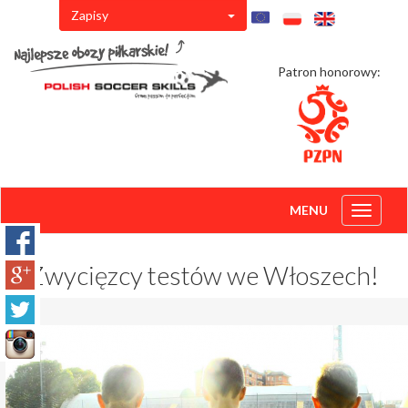
Zapisy
Patron honorowy:
MENU
Toggle
navigati
Zwycięzcy testów we Włoszech!