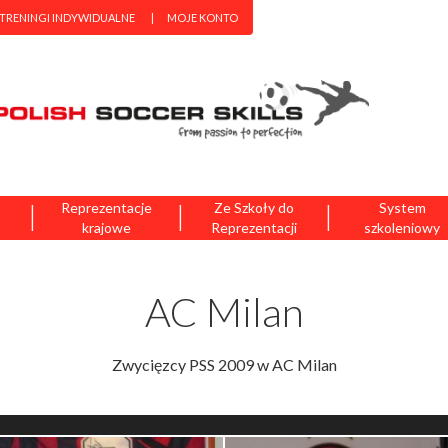
 TRENINGI INDYWIDUALNE
MOJE KONTO
|
|
|
Reprezentacje
Ze Szkoły do
System
krajowe
Reprezentacji
szkoleniowy
AC Milan
Zwycięzcy PSS 2009 w AC Milan