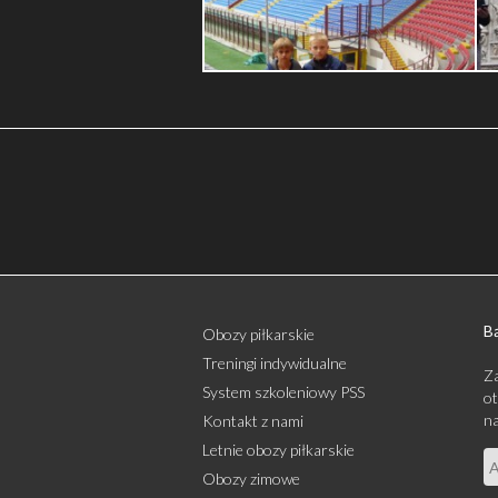
Bą
Obozy piłkarskie
Treningi indywidualne
Za
System szkoleniowy PSS
ot
na
Kontakt z nami
Letnie obozy piłkarskie
Obozy zimowe