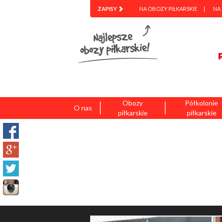
ZAPISY
NA OBOZY PIŁKARSKIE
NA
|
|
Obozy
Półkolonie
O nas
piłkarskie
piłkarskie