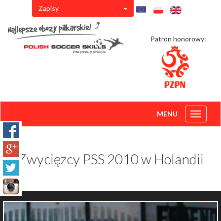
Zapisy
Patron honorowy:
MENU
Toggle
navigati
Zwycięzcy PSS 2010 w Holandii