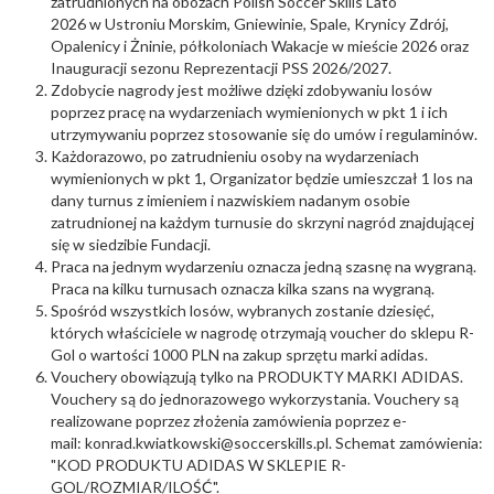
zatrudnionych na obozach Polish Soccer Skills Lato
2026 w Ustroniu Morskim, Gniewinie, Spale, Krynicy Zdrój,
Opalenicy i Żninie, półkoloniach Wakacje w mieście 2026 oraz
Inauguracji sezonu Reprezentacji PSS 2026/2027.
Zdobycie nagrody jest możliwe dzięki zdobywaniu losów
poprzez pracę na wydarzeniach wymienionych w pkt 1 i ich
utrzymywaniu poprzez stosowanie się do umów i regulaminów.
Każdorazowo, po zatrudnieniu osoby na wydarzeniach
wymienionych w pkt 1, Organizator będzie umieszczał 1 los na
dany turnus z imieniem i nazwiskiem nadanym osobie
zatrudnionej na każdym turnusie do skrzyni nagród znajdującej
się w siedzibie Fundacji.
Praca na jednym wydarzeniu oznacza jedną szasnę na wygraną.
Praca na kilku turnusach oznacza kilka szans na wygraną.
Spośród wszystkich losów, wybranych zostanie dziesięć,
których właściciele w nagrodę otrzymają voucher do sklepu R-
Gol o wartości 1000 PLN na zakup sprzętu marki adidas.
Vouchery obowiązują tylko na PRODUKTY MARKI ADIDAS.
Vouchery są do jednorazowego wykorzystania. Vouchery są
realizowane poprzez złożenia zamówienia poprzez e-
mail: konrad.kwiatkowski@soccerskills.pl. Schemat zamówienia:
"KOD PRODUKTU ADIDAS W SKLEPIE R-
GOL/ROZMIAR/ILOŚĆ".