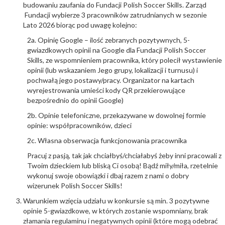
budowaniu zaufania do Fundacji Polish Soccer Skills. Zarząd
Fundacji wybierze 3 pracowników zatrudnianych w sezonie
Lato 2026 biorąc pod uwagę kolejno:
2a. Opinię Google – ilość zebranych pozytywnych, 5-
gwiazdkowych opinii na Google dla Fundacji Polish Soccer
Skills, ze wspomnieniem pracownika, który polecił wystawienie
opinii (lub wskazaniem Jego grupy, lokalizacji i turnusu) i
pochwałą jego postawy/pracy. Organizator na kartach
wyrejestrowania umieści kody QR przekierowujące
bezpośrednio do opinii Google)
2b. Opinie telefoniczne, przekazywane w dowolnej formie
opinie: współpracowników, dzieci
2c. Własna obserwacja funkcjonowania pracownika
Pracuj z pasją, tak jak chciałbyś/chciałabyś żeby inni pracowali z
Twoim dzieckiem lub bliską Ci osobą! Bądź miły/miła, rzetelnie
wykonuj swoje obowiązki i dbaj razem z nami o dobry
wizerunek Polish Soccer Skills!
Warunkiem wzięcia udziału w konkursie są min. 3 pozytywne
opinie 5-gwiazdkowe, w których zostanie wspomniany, brak
złamania regulaminu i negatywnych opinii (które mogą odebrać