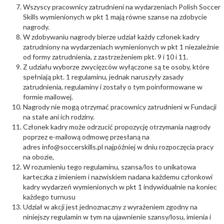
Wszyscy pracownicy zatrudnieni na wydarzeniach Polish Soccer
Skills wymienionych w pkt 1 mają równe szanse na zdobycie
nagrody.
W zdobywaniu nagrody bierze udział każdy członek kadry
zatrudniony na wydarzeniach wymienionych w pkt 1 niezależnie
od formy zatrudnienia, z zastrzeżeniem pkt. 9 i 10 i 11.
Z udziału wyborze zwycięzców wyłączone są te osoby, które
spełniają pkt. 1 regulaminu, jednak naruszyły zasady
zatrudnienia, regulaminy i zostały o tym poinformowane w
formie mailowej.
Nagrody nie mogą otrzymać pracownicy zatrudnieni w Fundacji
na stałe ani ich rodziny.
Członek kadry może odrzucić propozycję otrzymania nagrody
poprzez e-mailową odmowę przesłaną na
adres
info@soccerskills.pl
najpóźniej w dniu rozpoczęcia pracy
na obozie,
W rozumieniu tego regulaminu, szansa/los to unikatowa
karteczka z imieniem i nazwiskiem nadana każdemu członkowi
kadry wydarzeń wymienionych w pkt 1 indywidualnie na koniec
każdego turnusu
Udział w akcji jest jednoznaczny z wyrażeniem zgodny na
niniejszy regulamin w tym na ujawnienie szansy/losu, imienia i