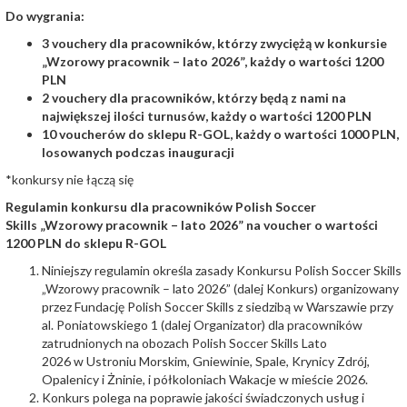
Do wygrania:
3 vouchery dla pracowników, którzy zwyciężą w konkursie
„Wzorowy pracownik – lato 2026”, każdy o wartości 1200
PLN
2 vouchery dla pracowników, którzy będą z nami na
największej ilości turnusów, każdy o wartości 1200 PLN
10 voucherów do sklepu R-GOL, każdy o wartości 1000 PLN,
losowanych podczas inauguracji
*konkursy nie łączą się
Regulamin konkursu dla pracowników Polish Soccer
Skills „Wzorowy pracownik – lato 2026” na voucher o wartości
1200 PLN do sklepu R-GOL
Niniejszy regulamin określa zasady Konkursu Polish Soccer Skills
„Wzorowy pracownik – lato 2026” (dalej Konkurs) organizowany
przez Fundację Polish Soccer Skills z siedzibą w Warszawie przy
al. Poniatowskiego 1 (dalej Organizator) dla pracowników
zatrudnionych na obozach Polish Soccer Skills Lato
2026 w Ustroniu Morskim, Gniewinie, Spale, Krynicy Zdrój,
Opalenicy i Żninie, i półkoloniach Wakacje w mieście 2026.
Konkurs polega na poprawie jakości świadczonych usług i