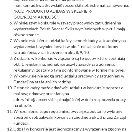
mail: konrad.kwiatkowski@soccerskills.pl. Schemat zamówienia:
"KOD PRODUKTU ADIDAS W SKLEPIE R-
GOL/ROZMIAR/ILOŚĆ".
W niniejszym konkursie wszyscy pracownicy zatrudnieni na
wydarzeniach Polish Soccer Skills wymienionych w pkt 1 mają
równe szanse.
W konkursie bierze udział każdy członek kadry zatrudniony na
wydarzeniach wymienionych w pkt 1 niezależnie od formy
zatrudnienia, z zastrzeżeniem pkt. 8, 9, 10.
Z udziału w konkursie wyłączone są te osoby, które spełniają
pkt. 1 regulaminu, jednak naruszyły zasady zatrudnienia,
regulaminy i zostały o tym poinformowane w formie mailowej.
W konkursie nie mogą brać udziału pracownicy zatrudnieni w
Fundacji na stałe ani ich rodziny.
Członek kadry może odmówić udziału w konkursie poprzez e-
mailową odmowę przesłaną na
adres
info@soccerskills.pl
najpóźniej w dniu rozpoczęcia pracy
na obozie,
W rozumieniu tego regulaminu, zwycięzca zostanie wybrany
spośród osób zakwalifikowanych zgodnie z pkt. 3 przez Zarząd
Fundacji.
Udział w konkursie jest jednoznaczny z wyrażeniem zgodny na