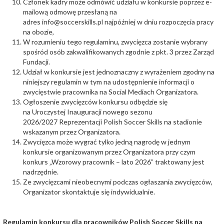
Członek kadry może odmówić udziału w konkursie poprzez e-
mailową odmowę przesłaną na
adres
info@soccerskills.pl
najpóźniej w dniu rozpoczęcia pracy
na obozie,
W rozumieniu tego regulaminu, zwycięzca zostanie wybrany
spośród osób zakwalifikowanych zgodnie z pkt. 3 przez Zarząd
Fundacji.
Udział w konkursie jest jednoznaczny z wyrażeniem zgodny na
niniejszy regulamin w tym na udostępnienie informacji o
zwycięstwie pracownika na Social Mediach Organizatora.
Ogłoszenie zwycięzców konkursu odbędzie się
na Uroczystej Inauguracji nowego sezonu
2026/2027 Reprezentacji Polish Soccer Skills na stadionie
wskazanym przez Organizatora.
Zwycięzca może wygrać tylko jedną nagrodę w jednym
konkursie organizowanym przez Organizatora przy czym
konkurs „Wzorowy pracownik – lato 2026” traktowany jest
nadrzędnie.
Ze zwycięzcami nieobecnymi podczas ogłaszania zwycięzców,
Organizator skontaktuje się indywidualnie.
Regulamin konkursu dla pracowników Polish Soccer Skills na