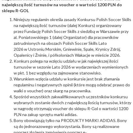
największą ilość turnusów na voucher o wartości 1200 PLN do
sklepu R-GOL
Niniejszy regulamin określa zasady Konkursu Polish Soccer Skills
na największą ilość turnusów (dalej Konkurs) organizowany
przez Fundację Polish Soccer Skills z siedzibą w Warszawie przy
al. Poniatowskiego 1 (dalej Organizator) dla pracowników
zatrudnionych na obozach Polish Soccer Skills Lato
2026 w Ustroniu Morskim, Gniewinie, Spale, Krynicy Zdrój,
Opalenicy i Żninie, i półkoloniach Wakacje w mieście 2026.
Konkurs polega na wzięciu udziału w jak największej ilości
turnusów w sezonie Lato 2026 w wydarzeniach wymienionych
w pkt. 1 bez względu na zajmowane stanowisko.
Warunkiem wzięcia udziału w konkursie jest brak złamania
regulaminu i negatywnych opinii (które mogą odebrać prawo do
walki o voucher) oraz skarg na pracownika.
Spośród wszystkich zakwalifikowanych uczestników konkursu
wybranych zostanie dwóch z największą ilością turnusów, którzy
w nagrodę otrzymają voucher do sklepu R-Gol o wartości 1200
PLN na zakup sprzętu marki adidas.
Bony obowiązują tylko na PRODUKTY MARKI ADIDAS. Bony
są do jednorazowego wykorzystania. Bony są realizowane
poprzez złożenia zamówienia poprzez e-