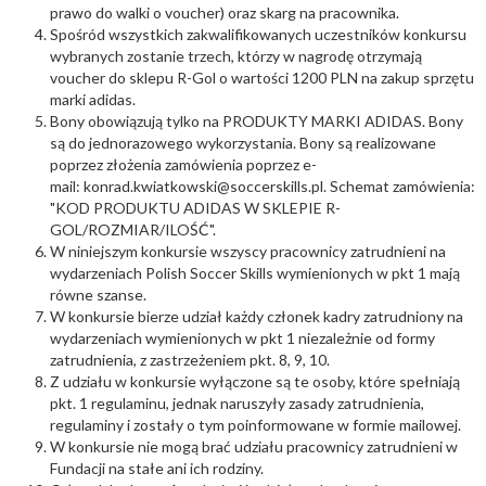
prawo do walki o voucher) oraz skarg na pracownika.
Spośród wszystkich zakwalifikowanych uczestników konkursu
wybranych zostanie trzech, którzy w nagrodę otrzymają
voucher do sklepu R-Gol o wartości 1200 PLN na zakup sprzętu
marki adidas.
Bony obowiązują tylko na PRODUKTY MARKI ADIDAS. Bony
są do jednorazowego wykorzystania. Bony są realizowane
poprzez złożenia zamówienia poprzez e-
mail: konrad.kwiatkowski@soccerskills.pl. Schemat zamówienia:
"KOD PRODUKTU ADIDAS W SKLEPIE R-
GOL/ROZMIAR/ILOŚĆ".
W niniejszym konkursie wszyscy pracownicy zatrudnieni na
wydarzeniach Polish Soccer Skills wymienionych w pkt 1 mają
równe szanse.
W konkursie bierze udział każdy członek kadry zatrudniony na
wydarzeniach wymienionych w pkt 1 niezależnie od formy
zatrudnienia, z zastrzeżeniem pkt. 8, 9, 10.
Z udziału w konkursie wyłączone są te osoby, które spełniają
pkt. 1 regulaminu, jednak naruszyły zasady zatrudnienia,
regulaminy i zostały o tym poinformowane w formie mailowej.
W konkursie nie mogą brać udziału pracownicy zatrudnieni w
Fundacji na stałe ani ich rodziny.