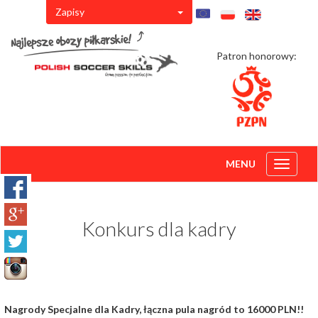
Zapisy
Patron honorowy:
MENU
Toggle
navigati
Konkurs dla kadry
Nagrody Specjalne dla Kadry, łączna pula nagród to 16000 PLN!!