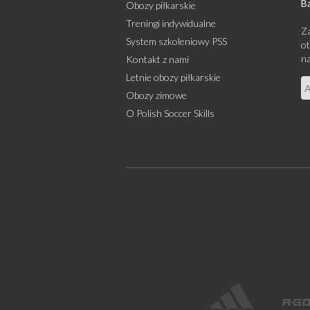
Bą
Obozy piłkarskie
Treningi indywidualne
Za
System szkoleniowy PSS
ot
na
Kontakt z nami
Letnie obozy piłkarskie
Obozy zimowe
O Polish Soccer Skills