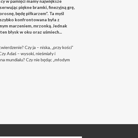
yscy w pamięci mamy największe
erwując piękne bramki, finezyjną grę,
rosnę, będę piłkarzem”. Ta myśl
e szybko konfrontowana była z
alnym marzeniem, mrzonką. Jednak
ten błysk w oku oraz uśmiech...
wierdzenie? Czy ja – niska, „przy kości”
zy Adaś – wysoki, nieśmiały i
a na mundialu? Czy nie będąc „młodym