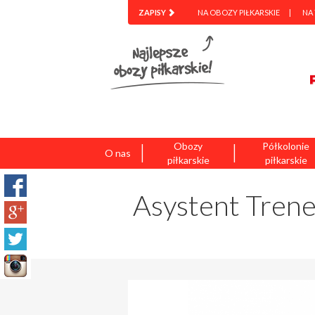
ZAPISY
NA OBOZY PIŁKARSKIE
NA
|
|
Obozy
Półkolonie
O nas
piłkarskie
piłkarskie
Asystent Tren