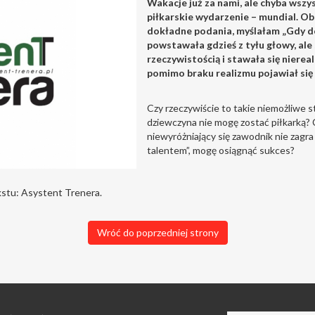
Wakacje już za nami, ale chyba wsz
piłkarskie wydarzenie – mundial. Obs
dokładne podania, myślałam „Gdy do
powstawała gdzieś z tyłu głowy, al
rzeczywistością i stawała się niere
pomimo braku realizmu pojawiał się 
Czy rzeczywiście to takie niemożliwe st
dziewczyna nie mogę zostać piłkarką? C
niewyróżniający się zawodnik nie zagr
talentem”, mogę osiągnąć sukces?
kstu: Asystent Trenera.
Wróć do poprzedniej strony