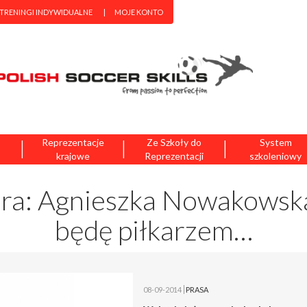
 TRENINGI INDYWIDUALNE
MOJE KONTO
|
|
|
Reprezentacje
Ze Szkoły do
System
krajowe
Reprezentacji
szkoleniowy
era: Agnieszka Nowakowska
będę piłkarzem…
08-09-2014
PRASA