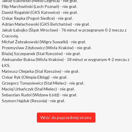
Jakub Łukowski (Miedź Legnica) - nie grał.
Filip Marchwiński (Lech Poznań) - nie grał.
Dawid Rogalski (GKS Katowice) - nie grał.
Oskar Repka (Pogoń Siedlce) - nie grał.
Adrian Małachowski (GKS Bełchatów) - nie grał.
Jakub Łabojko (Śląsk Wrocław) - 76 minut w przegranym 0-2 meczu z
Cracovią.
Michał Żebrakowski (Wigry Suwałki) - nie grał.
Przemysław Zdybowicz (Wisła Kraków) - nie grał.
Błażej Szczepanek (Stal Rzeszów) - nie grał.
Aleksander Buksa (Wisła Kraków) - 18 minut w wygranym 4-2 meczu z
ŁKS.
Mateusz Olejarka (Stal Rzeszów) - nie grał.
Oskar Ryk (Olimpia Elbląg) - nie grał.
Grzegorz Tomasiewicz (Stal Mielec) - nie grał.
Maciej Urbańczyk (Stal Mielec) - nie grał.
Sebastian Rudol (Widzew Łódź) - nie grał.
Szymon Hajduk (Resovia) - nie grał.
Wróć do poprzedniej strony