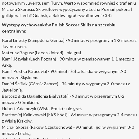
notowanym Juventusem Turyn. Warto wspomnieć również o trafieniu
Michała Skórasia. Skrzydłowy wypożyczony z Lecha Poznań pokonał
golkipera Lechii Gdańsk, a Raków ograł rywali pewnie 3-0.
Występy wychowanków Polish Soccer Skills na szczeblu
centralnym:
Karol Linetty (Sampdoria Genua) - 90 minut w przegranym 1-2 meczu z
Juventusem.
Mateusz Bogusz (Leeds United) - nie grał.
Kamil Jóźwiak (Lech Poznań) - 90 minut w zremisowanym 1-1 meczu z
Arką.
Kamil Pestka (Cracovia) - 90 minut i żółta kartka w wygranym 2-0
meczu ze Śląskiem.
Daniel Ściślak (Górnik Zabrze) - 34 minuty w wygranym 3-0 meczu z
Jagiellonią.
Bartosz Bida (Jagiellonia Białystok) - 90 minut w przegranym 0-2
meczu z Górnikiem.
Hubert Adamczyk (Wisła Płock) - nie grał.
Bartłomiej Kalinkowski (ŁKS Łódź) - 66 minut w przegranym 2-4 meczu
z Wisłą Kraków.
Michał Skóraś (Raków Częstochowa) - 90 minut i gol w wygranym 3-0
meczu z Lechią.