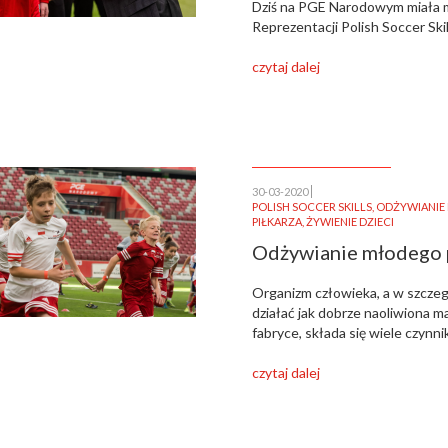
Dziś na PGE Narodowym miała m
Reprezentacji Polish Soccer Skil
czytaj dalej
30-03-2020
POLISH SOCCER SKILLS
,
ODŻYWIANIE 
PIŁKARZA
,
ŻYWIENIE DZIECI
Odżywianie młodego p
Organizm człowieka, a w szcze
działać jak dobrze naoliwiona m
fabryce, składa się wiele czynn
czytaj dalej