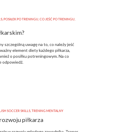
LS
,
POSIŁEK PO TRENINGU
,
CO JEŚĆ PO TRENINGU
,
iłkarskim?
y szczególną uwagę na to, co należy jeść
 ważny element diety każdego piłkarza,
wnież o posiłku potreningowym. Na co
ie odpowiedź.
LISH SOCCER SKILLS
,
TRENING MENTALNY
rozwoju piłkarza
 rolę w rozwoju młodego zawodnika. Trener