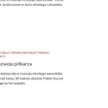
a, że kluczowe w życiu młodego człowieka
 SKILLS
,
TRENING MENTALNY
,
TRENING
ACJI
ozwoju piłkarza
iejszą rolę w rozwoju młodego zawodnika
ka lat temu. W trakcie obozów Polish Soccer
gę na ten aspekt.