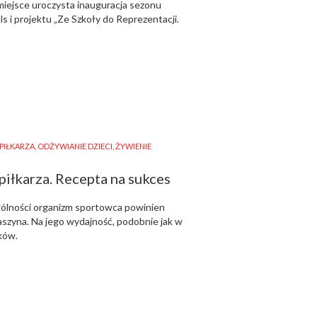
iejsce uroczysta inauguracja sezonu
ls i projektu „Ze Szkoły do Reprezentacji.
PIŁKARZA
,
ODŻYWIANIE DZIECI
,
ŻYWIENIE
iłkarza. Recepta na sukces
gólności organizm sportowca powinien
aszyna. Na jego wydajność, podobnie jak w
ików.