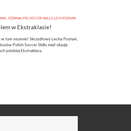
AMIL JÓŹWIAK
,
PSS
,
SOCCER SKILLS
,
LECH POZNAŃ
lem w Ekstraklasie!
ię w tym sezonie! Skrzydłowy Lecha Poznań,
bozów Polish Soccer Skills miał okazję
ach polskiej Ekstraklasy.