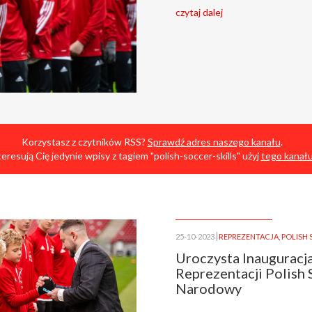
czytaj dalej
Korzystasz z czytników RSS?
Sprawdź adres naszego kanału
.
nteresują Cię jedynie wpisy z tagiem "polish-soccer-skills" użyj
tego kanał
25-10-2023
REPREZENTACJA
,
POLISH 
Uroczysta Inauguracj
Reprezentacji Polish 
Narodowy