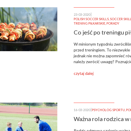
23-03-2020
POLISH SOCCER SKILLS
,
SOCCER SKIL
TRENING PIŁKARSKIE
,
PORADY
Co jeść po treningu p
W minionym tygodniu zwróciliśm
przed treningiem. To niezwykle
jednak nie można zapomnieć ró
należy zwrócić uwagę? Poznajc
czytaj dalej
16-03-2020
PSYCHOLOG SPORTU
,
PO
Ważna rola rodzica w 
Rodzic odgrywa szalenie ważną