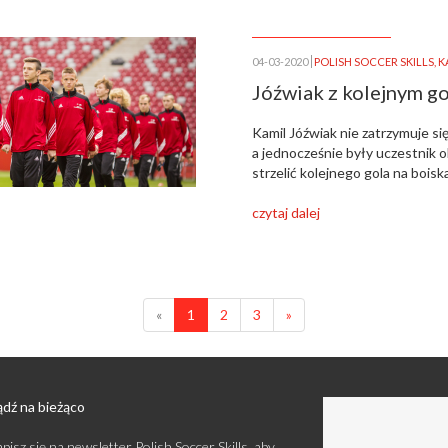
04-03-2020
POLISH SOCCER SKILLS
,
K
Jóźwiak z kolejnym go
Kamil Jóźwiak nie zatrzymuje s
a jednocześnie były uczestnik o
strzelić kolejnego gola na boisk
czytaj dalej
«
1
2
3
»
dź na bieżąco
pisz się na newsletter Polish Soccer Skills, aby