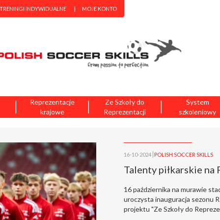
 TRENINGI INDYWIDUALNE
MOJE KONTO
|
|
|
Reprezentacje
Ze Szkoły do
System
krajowe
Reprezentacji
szkoleniowy
16-10-2024
POLISH SOCCER SKILLS
Talenty piłkarskie 
16 października na murawie st
uroczysta inauguracja sezonu Re
projektu "Ze Szkoły do Reprezen