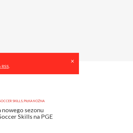
Close
×
u RSS
.
SOCCER SKILLS
,
PIŁKA NOŻNA
a nowego sezonu
Soccer Skills na PGE