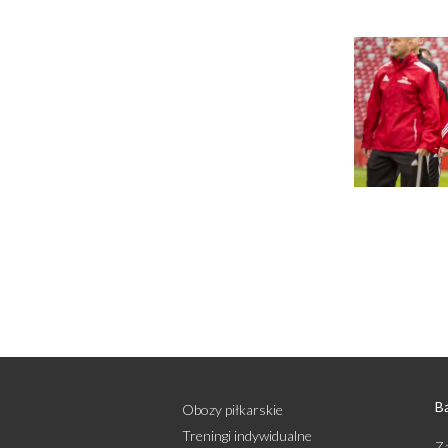
Bą
Obozy piłkarskie
Treningi indywidualne
Za