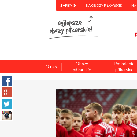
ZAPISY
NA OBOZY PIŁKARSKIE
NA
|
|
Obozy
Półkolonie
O nas
piłkarskie
piłkarskie