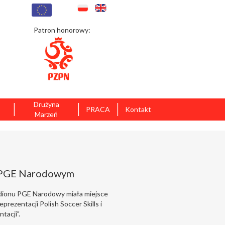
Patron honorowy:
|
|
|
Drużyna
PRACA
Kontakt
Marzeń
na PGE Narodowym
adionu PGE Narodowy miała miejsce
prezentacji Polish Soccer Skills i
tacji".