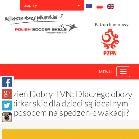
Zapisy
Patron honorowy:
MENU
Toggle
navigati
Dzień Dobry TVN: Dlaczego obozy
piłkarskie dla dzieci są idealnym
sposobem na spędzenie wakacji?