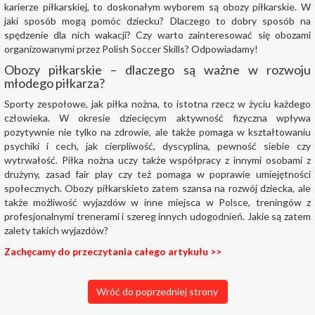
karierze piłkarskiej, to doskonałym wyborem są obozy piłkarskie. W
jaki sposób mogą pomóc dziecku? Dlaczego to dobry sposób na
spędzenie dla nich wakacji? Czy warto zainteresować się obozami
organizowanymi przez Polish Soccer Skills? Odpowiadamy!
Obozy piłkarskie – dlaczego są ważne w rozwoju
młodego piłkarza?
Sporty zespołowe, jak piłka nożna, to istotna rzecz w życiu każdego
człowieka. W okresie dziecięcym aktywność fizyczna wpływa
pozytywnie nie tylko na zdrowie, ale także pomaga w kształtowaniu
psychiki i cech, jak cierpliwość, dyscyplina, pewność siebie czy
wytrwałość. Piłka nożna uczy także współpracy z innymi osobami z
drużyny, zasad fair play czy też pomaga w poprawie umiejętności
społecznych. Obozy piłkarskieto zatem szansa na rozwój dziecka, ale
także możliwość wyjazdów w inne miejsca w Polsce, treningów z
profesjonalnymi trenerami i szereg innych udogodnień. Jakie są zatem
zalety takich wyjazdów?
Zachęcamy do przeczytania całego artykułu >>
Wróć do poprzedniej strony