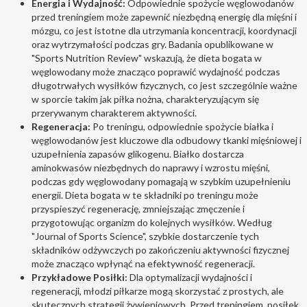
Energia i Wydajność:
Odpowiednie spożycie węglowodanów
przed treningiem może zapewnić niezbędną energię dla mięśni i
mózgu, co jest istotne dla utrzymania koncentracji, koordynacji
oraz wytrzymałości podczas gry. Badania opublikowane w
"Sports Nutrition Review" wskazują, że dieta bogata w
węglowodany może znacząco poprawić wydajność podczas
długotrwałych wysiłków fizycznych, co jest szczególnie ważne
w sporcie takim jak piłka nożna, charakteryzującym się
przerywanym charakterem aktywności.
Regeneracja:
Po treningu, odpowiednie spożycie białka i
węglowodanów jest kluczowe dla odbudowy tkanki mięśniowej i
uzupełnienia zapasów glikogenu. Białko dostarcza
aminokwasów niezbędnych do naprawy i wzrostu mięśni,
podczas gdy węglowodany pomagają w szybkim uzupełnieniu
energii. Dieta bogata w te składniki po treningu może
przyspieszyć regenerację, zmniejszając zmęczenie i
przygotowując organizm do kolejnych wysiłków. Według
"Journal of Sports Science", szybkie dostarczenie tych
składników odżywczych po zakończeniu aktywności fizycznej
może znacząco wpłynąć na efektywność regeneracji.
Przykładowe Posiłki:
Dla optymalizacji wydajności i
regeneracji, młodzi piłkarze mogą skorzystać z prostych, ale
skutecznych strategii żywieniowych. Przed treningiem, posiłek