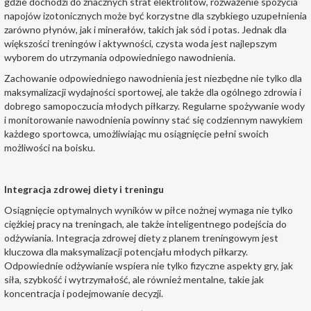
gdzie dochodzi do znacznych strat elektrolitów, rozważenie spożycia
napojów izotonicznych może być korzystne dla szybkiego uzupełnienia
zarówno płynów, jak i minerałów, takich jak sód i potas. Jednak dla
większości treningów i aktywności, czysta woda jest najlepszym
wyborem do utrzymania odpowiedniego nawodnienia.
Zachowanie odpowiedniego nawodnienia jest niezbędne nie tylko dla
maksymalizacji wydajności sportowej, ale także dla ogólnego zdrowia i
dobrego samopoczucia młodych piłkarzy. Regularne spożywanie wody
i monitorowanie nawodnienia powinny stać się codziennym nawykiem
każdego sportowca, umożliwiając mu osiągnięcie pełni swoich
możliwości na boisku.
Integracja zdrowej diety i treningu
Osiągnięcie optymalnych wyników w piłce nożnej wymaga nie tylko
ciężkiej pracy na treningach, ale także inteligentnego podejścia do
odżywiania. Integracja zdrowej diety z planem treningowym jest
kluczowa dla maksymalizacji potencjału młodych piłkarzy.
Odpowiednie odżywianie wspiera nie tylko fizyczne aspekty gry, jak
siła, szybkość i wytrzymałość, ale również mentalne, takie jak
koncentracja i podejmowanie decyzji.