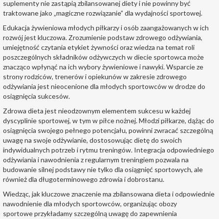
suplementy nie zastąpią zbilansowanej diety i nie powinny być
traktowane jako „magiczne rozwiązanie” dla wydajności sportowej.
Edukacja żywieniowa młodych piłkarzy i osób zaangażowanych w ich
rozwój jest kluczowa. Zrozumienie podstaw zdrowego odżywiania,
umiejętność czytania etykiet żywności oraz wiedza na temat roli
poszczególnych składników odżywczych w diecie sportowca może
znacząco wpłynąć na ich wybory żywieniowe i nawyki. Wsparcie ze
strony rodziców, trenerów i opiekunów w zakresie zdrowego
odżywiania jest nieocenione dla młodych sportowców w drodze do
osiągnięcia sukcesów.
Zdrowa dieta jest nieodzownym elementem sukcesu w każdej
dyscyplinie sportowej, w tym w piłce nożnej. Młodzi piłkarze, dążąc do
osiągnięcia swojego pełnego potencjału, powinni zwracać szczególną
uwagę na swoje odżywianie, dostosowując dietę do swoich
indywidualnych potrzeb i rytmu treningów. Integracja odpowiedniego
odżywiania i nawodnienia z regularnym treningiem pozwala na
budowanie silnej podstawy nie tylko dla osiągnięć sportowych, ale
również dla długoterminowego zdrowia i dobrostanu.
Wiedząc, jak kluczowe znaczenie ma zbilansowana dieta i odpowiednie
nawodnienie dla młodych sportowców, organizując
obozy
sportowe
przykładamy szczególną uwagę do zapewnienia