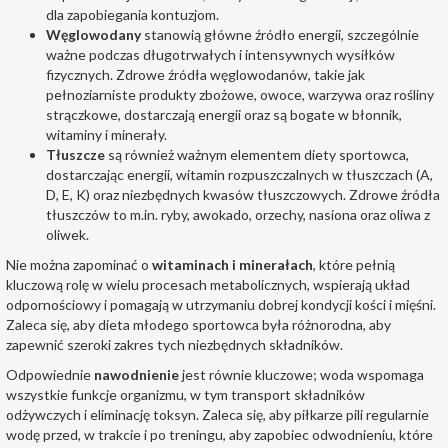
dla zapobiegania kontuzjom.
Węglowodany
stanowią główne źródło energii, szczególnie
ważne podczas długotrwałych i intensywnych wysiłków
fizycznych. Zdrowe źródła węglowodanów, takie jak
pełnoziarniste produkty zbożowe, owoce, warzywa oraz rośliny
strączkowe, dostarczają energii oraz są bogate w błonnik,
witaminy i minerały.
Tłuszcze
są również ważnym elementem diety sportowca,
dostarczając energii, witamin rozpuszczalnych w tłuszczach (A,
D, E, K) oraz niezbędnych kwasów tłuszczowych. Zdrowe źródła
tłuszczów to m.in. ryby, awokado, orzechy, nasiona oraz oliwa z
oliwek.
Nie można zapominać o
witaminach i minerałach
, które pełnią
kluczową rolę w wielu procesach metabolicznych, wspierają układ
odpornościowy i pomagają w utrzymaniu dobrej kondycji kości i mięśni.
Zaleca się, aby dieta młodego sportowca była różnorodna, aby
zapewnić szeroki zakres tych niezbędnych składników.
Odpowiednie
nawodnienie
jest równie kluczowe; woda wspomaga
wszystkie funkcje organizmu, w tym transport składników
odżywczych i eliminację toksyn. Zaleca się, aby piłkarze pili regularnie
wodę przed, w trakcie i po treningu, aby zapobiec odwodnieniu, które