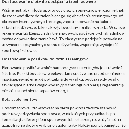
Dostosowanie diety do obciążenia treningowego
Ważne jest, aby młodzi sportowcy oraz ich opiekunowie rozumieli, jak
dostosować dietę do zmieniającego się obciążenia treningowego. W
okresach intensywnego treningu, zapotrzebowanie na kalorie i
składniki odżywcze, takie jak węglowodany i białko, wzrasta. W czasie
regeneracji lub lżejszych dni treningowych, spożycie tych składników
można odpowiednio zmniejszyć. To elastyczne podejście pozwala na
utrzymanie optymalnego stanu odżywienia, wspierając wydajność
sportową i zdrowie.
Dostosowanie posiłków do rytmu treningów
Planowanie posiłków wokół harmonogramu treningów jest również
istotne. Posiłki bogate w węglowodany spożywane przed treningiem
mogą zapewnić energię potrzebną do wysiłku, podczas gdy posiłki
zawierające białko i węglowodany po treningu wspierają regenerację
mięśni i uzupełnienie zapasów energii.
Rola suplementów
Chociaż zdrowa i zrównoważona dieta powinna zawsze stanowić
podstawę odżywiania sportowca, w niektórych przypadkach, po
konsultacji z dietetykiem sportowym lub lekarzem, rozważyć można
uzupełnienie diety o wybrane suplementy. Należy jednak pamiętać, że