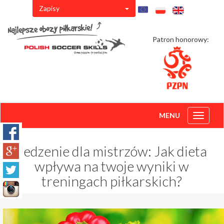
Zapisy
Patron honorowy:
MENU
Toggle
navigati
Jedzenie dla mistrzów: Jak dieta
wpływa na twoje wyniki w
treningach piłkarskich?