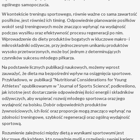
ogólnego samopoczucia.
W kontekście treningu sportowego, równie ważne co sama zawartość
posiłków, jest również ich timing. Odpowiednie planowanie posiłków
wokół sesji treningowych może znacząco wpłynąć na wydajność
podczas wysiłku oraz efektywność procesu regeneracji po nim.
Wprowadzenie do diety produktów bogatych w kluczowe makro- i
mikroskładniki odżywcze, przy jednoczesnym unikaniu produktów
wysoko przetworzonych, może być jednym z determinujących
czynników sukcesu młodego piłkarza.
Na podstawie licznych publikacji naukowych, możemy wprost
zauważyć, że dieta ma bezpośredni wpływ na osiągnięcia sportowe.
Przykładowo, w publikacji "Nutritional Considerations for Young
Athletes" opublikowanym w "Journal of Sports Science", podkreślono,
jak istotne jest dostarczanie odpowiedniej ilości energii i składników
odżywczych, aby wspierać rozwój młodego sportowca oraz jego
wydajność na boisku. Dobór odpowiednich produktów
żywnościowych, ich ilość oraz proporcje mogą znacząco wpłynąć na
zdolności treningowe, szybkość regeneracji oraz ogólną wydajność
sportową.
Rozumienie zależności między dietą a wynikami sportowymi jest
kluczowe dla każdego, kto poważnie myśli o rozwijaniu swojej kariery