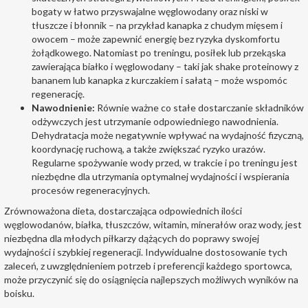
bogaty w łatwo przyswajalne węglowodany oraz niski w
tłuszcze i błonnik – na przykład kanapka z chudym mięsem i
owocem – może zapewnić energię bez ryzyka dyskomfortu
żołądkowego. Natomiast po treningu, posiłek lub przekąska
zawierająca białko i węglowodany – taki jak shake proteinowy z
bananem lub kanapka z kurczakiem i sałatą – może wspomóc
regenerację.
Nawodnienie:
Równie ważne co stałe dostarczanie składników
odżywczych jest utrzymanie odpowiedniego nawodnienia.
Dehydratacja może negatywnie wpływać na wydajność fizyczną,
koordynację ruchową, a także zwiększać ryzyko urazów.
Regularne spożywanie wody przed, w trakcie i po treningu jest
niezbędne dla utrzymania optymalnej wydajności i wspierania
procesów regeneracyjnych.
Zrównoważona dieta, dostarczająca odpowiednich ilości
węglowodanów, białka, tłuszczów, witamin, minerałów oraz wody, jest
niezbędna dla młodych piłkarzy dążących do poprawy swojej
wydajności i szybkiej regeneracji. Indywidualne dostosowanie tych
zaleceń, z uwzględnieniem potrzeb i preferencji każdego sportowca,
może przyczynić się do osiągnięcia najlepszych możliwych wyników na
boisku.