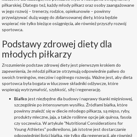
piłkarskiej. Dlatego też, każdy młody piłkarz oraz osoby zaangażowane
w jego rozwój – trenerzy, rodzice, opiekunowie – powinny
przywiązywać dużą wagę do zbilansowanej diety, która będzie
wspierać nie tylko bieżące osiągnięcia, ale również przyszły rozwój
sportowca.
Podstawy zdrowej diety dla
młodych piłkarzy
Zrozumienie podstaw zdrowej diety jest pierwszym krokiem do
zapewnienia, że młodzi piłkarze otrzymują odpowiednie paliwo do
swoich treningów, meczów i ogólnego rozwoju. Ważne jest, aby dieta
sportowca była bogata w kluczowe składniki odżywcze, które
wspierają wytrzymałość, szybkość, siłę i regenerację.
Białko
jest niezbędne dla budowy i naprawy tkanki mięśniowej,
szczególnie po intensywnym wysiłku. Źródłami białka, które
powinny znaleźć się w diecie młodego piłkarza, są mięso, ryby,
produkty mleczne, jaja, a także roślinne opcje jak quinoa, fasola
czy soczewica. W artykule "Nutritional Considerations for
Young Athletes" podkreślono, jak istotne jest dostarczanie
odpowiedniej ilości białka, nie tylko dla regeneracji, ale również