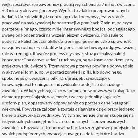
większości ćwiczeń zawodnicy pracują wg schematu 7 minut ćwiczenia
+ 3 minuty aktywnej przerwy. Wynika to z faktu przeprowadzanych
badań, które dowiodły, iż centralny układ nerwowy jest w stanie
pracować na maksymalnej koncentracji w granicach 7 minut, po czym
potrzebuje innego, często mniej intensywnego bodźca, odciągającego
uwagę od koncentracji na wcześniejszym ćwiczeniu. Pokazuje to
podejście Polish Soccer Skills do treningu, gdzie nie tylko sprawność
narządów ruchu, czy układów krążenia i oddechowego odgrywa ważną
rolę w treningu. Również procesy myślowe, służące maksymalnej
koncentracji na danym zadaniu ruchowym, są ważnym aspektem, przy
projektowaniu ćwiczeń. Trzyminutowa przerwa powinna odbywać się
w aktywnej formie, np. w postaci żonglerki piłki, lub dowolnego,
spokojnego prowadzenia piłki. Drugi aspekt świadczący o
innowacyjności treningu to indywidualne podejście do każdego
zawodnika. W każdych zajęciach wspomniane w powyższych akapitach
elementy przenikają się wzajemnie, tworząc jednolity, logicznie
ułożony plan, dopasowany odpowiednio do potrzeb danej kategorii
wiekowej. Powyższe założenia zostają osiągnięte dzięki pracy jednego
trenera z czwórką zawodników. W tym momencie trener skupia się na
indywidualnych umiejętnościach technicznych i sprawnościowych
zawodnika. Pozwala to trenerowi na bardzo szczegółowe podejście do
swoich podopiecznych, zwracając uwagę na detale, które bardzo