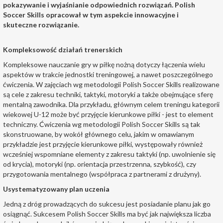
pokazywanie i wyjaśnianie odpowiednich rozwiązań. Polish
Soccer Skills opracował w tym aspekcie innowacyjne i
skuteczne rozwiązanie.
Kompleksowość działań trenerskich
Kompleksowe nauczanie gry w piłkę nożną dotyczy łączenia wielu
aspektów w trakcie jednostki treningowej, a nawet poszczególnego
ćwiczenia. W zajęciach wg metodologii Polish Soccer Skills realizowane
są cele z zakresu techniki, taktyki, motoryki a także obejmujące sferę
mentalną zawodnika. Dla przykładu, głównym celem treningu kategorii
wiekowej U-12 może być przyjęcie kierunkowe piłki - jest to element
techniczny. Ćwiczenia wg metodologii Polish Soccer Skills są tak
skonstruowane, by wokół głównego celu, jakim w omawianym
przykładzie jest przyjęcie kierunkowe piłki, występowały również
wcześniej wspomniane elementy z zakresu taktyki (np. uwolnienie się
od krycia), motoryki (np. orientacja przestrzenna, szybkość), czy
przygotowania mentalnego (współpraca z partnerami z drużyny).
Usystematyzowany plan uczenia
Jedną z dróg prowadzących do sukcesu jest posiadanie planu jak go
osiągnąć. Sukcesem Polish Soccer Skills ma być jak największa liczba