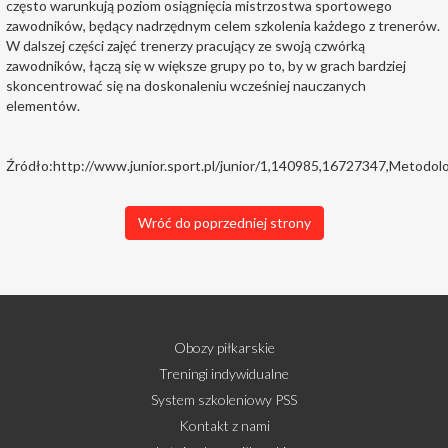
często warunkują poziom osiągnięcia mistrzostwa sportowego
zawodników, będący nadrzędnym celem szkolenia każdego z trenerów.
W dalszej części zajęć trenerzy pracujący ze swoją czwórką
zawodników, łączą się w większe grupy po to, by w grach bardziej
skoncentrować się na doskonaleniu wcześniej nauczanych
elementów.
Źródło:http://www.junior.sport.pl/junior/1,140985,16727347,Metodol
Wróć do poprzedniej strony
Obozy piłkarskie
Treningi indywidualne
System szkoleniowy PSS
Kontakt z nami