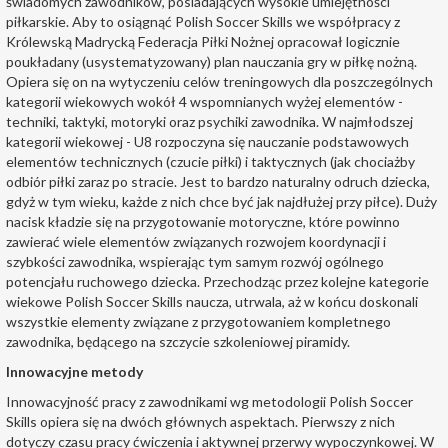
świadomych zawodników, posiadających wysokie umiejętności
piłkarskie. Aby to osiągnąć Polish Soccer Skills we współpracy z
Królewską Madrycką Federacja Piłki Nożnej opracował logicznie
poukładany (usystematyzowany) plan nauczania gry w piłkę nożną.
Opiera się on na wytyczeniu celów treningowych dla poszczególnych
kategorii wiekowych wokół 4 wspomnianych wyżej elementów -
techniki, taktyki, motoryki oraz psychiki zawodnika. W najmłodszej
kategorii wiekowej - U8 rozpoczyna się nauczanie podstawowych
elementów technicznych (czucie piłki) i taktycznych (jak chociażby
odbiór piłki zaraz po stracie. Jest to bardzo naturalny odruch dziecka,
gdyż w tym wieku, każde z nich chce być jak najdłużej przy piłce). Duży
nacisk kładzie się na przygotowanie motoryczne, które powinno
zawierać wiele elementów związanych rozwojem koordynacji i
szybkości zawodnika, wspierając tym samym rozwój ogólnego
potencjału ruchowego dziecka. Przechodząc przez kolejne kategorie
wiekowe Polish Soccer Skills naucza, utrwala, aż w końcu doskonali
wszystkie elementy związane z przygotowaniem kompletnego
zawodnika, będącego na szczycie szkoleniowej piramidy.
Innowacyjne metody
Innowacyjność pracy z zawodnikami wg metodologii Polish Soccer
Skills opiera się na dwóch głównych aspektach. Pierwszy z nich
dotyczy czasu pracy ćwiczenia i aktywnej przerwy wypoczynkowej. W