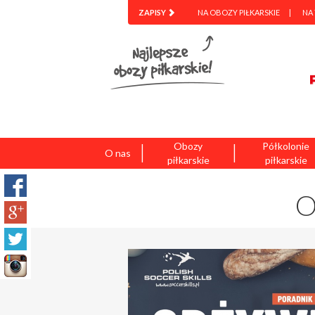
ZAPISY
NA OBOZY PIŁKARSKIE
NA
|
|
Obozy
Półkolonie
O nas
piłkarskie
piłkarskie
O