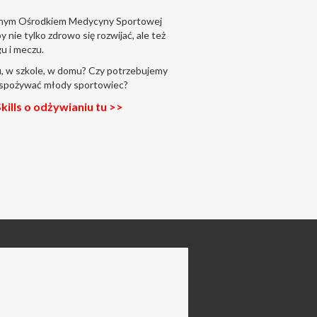
lnym Ośrodkiem Medycyny Sportowej
y nie tylko zdrowo się rozwijać, ale też
u i meczu.
zu, w szkole, w domu? Czy potrzebujemy
n spożywać młody sportowiec?
kills o odżywianiu tu >>