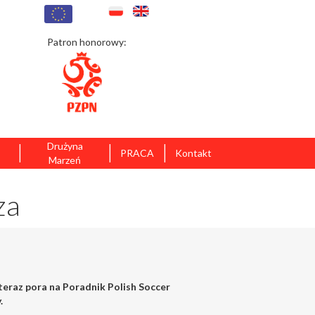
Patron honorowy:
|
|
|
Drużyna
PRACA
Kontakt
Marzeń
za
teraz pora na Poradnik Polish Soccer
.