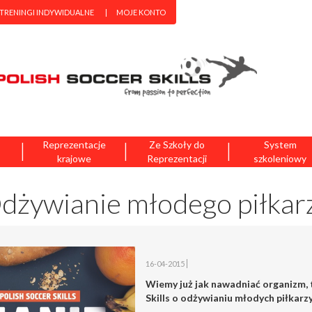
 TRENINGI INDYWIDUALNE
MOJE KONTO
|
|
|
Reprezentacje
Ze Szkoły do
System
krajowe
Reprezentacji
szkoleniowy
dżywianie młodego piłkar
16-04-2015
Wiemy już jak nawadniać organizm, 
Skills o odżywianiu młodych piłkarzy