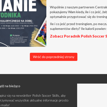
Wspólnie z naszym partnerem Centra
pokazujemy Wam kiedy, ile i co jeść, żeb
optymalnie przygotować się do trening
Ile i co jeść przed treningiem, po mec
suplementów diety? Ile kalorii powie
Zobacz Poradnik Polish Soccer S
Wróć do poprzedniej strony
dź na bieżąco
pisz się na newsletter Polish Soccer Skills, aby
rzymywać wszystkie aktualne informacje prosto
 maila!