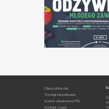
Bą
Obozy piłkarskie
Treningi indywidualne
Za
System szkoleniowy PSS
ot
na
Kontakt z nami