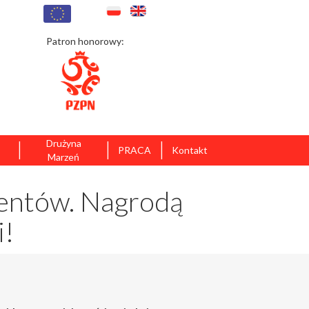
Patron honorowy:
|
|
|
Drużyna
PRACA
Kontakt
Marzeń
lentów. Nagrodą
i!