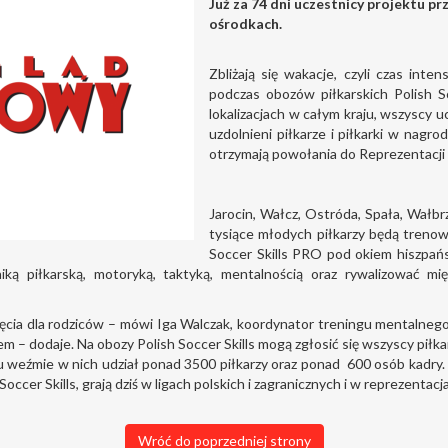
Już za 74 dni uczestnicy projektu pr
ośrodkach.
Zbliżają się wakacje, czyli czas int
podczas obozów piłkarskich Polish S
lokalizacjach w całym kraju, wszyscy u
uzdolnieni piłkarze i piłkarki w nag
otrzymają powołania do Reprezentacji P
Jarocin, Wałcz, Ostróda, Spała, Wałbr
tysiące młodych piłkarzy będą treno
Soccer Skills PRO pod okiem hiszpańs
ą piłkarską, motoryką, taktyką, mentalnością oraz rywalizować mi
cia dla rodziców – mówi Iga Walczak, koordynator treningu mentalnego 
rem – dodaje. Na obozy Polish Soccer Skills mogą zgłosić się wszyscy piłka
roku weźmie w nich udział ponad 3500 piłkarzy oraz ponad 600 osób kadry
Soccer Skills, grają dziś w ligach polskich i zagranicznych i w reprezentac
Wróć do poprzedniej strony