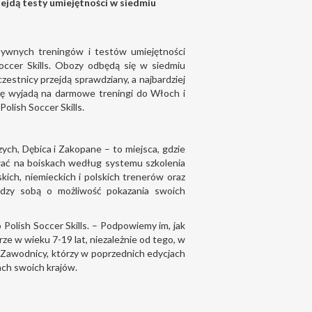
zejdą testy umiejętności w siedmiu
ensywnych treningów i testów umiejętności
occer Skills. Obozy odbędą się w siedmiu
czestnicy przejdą sprawdziany, a najbardziej
rodę wyjadą na darmowe treningi do Włoch i
olish Soccer Skills.
zych, Dębica i Zakopane – to miejsca, gdzie
wać na boiskach według systemu szkolenia
kich, niemieckich i polskich trenerów oraz
ędzy sobą o możliwość pokazania swoich
Polish Soccer Skills. – Podpowiemy im, jak
rze w wieku 7-19 lat, niezależnie od tego, w
. Zawodnicy, którzy w poprzednich edycjach
jach swoich krajów.