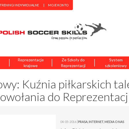
 TRENINGI INDYWIDUALNE
MOJE KONTO
|
|
|
Reprezentacje
Ze Szkoły do
System
krajowe
Reprezentacji
szkoleniowy
owy: Kuźnia piłkarskich ta
owołania do Reprezentacj
04-05-2016
PRASA
,
INTERNET
,
MEDIA O NAS