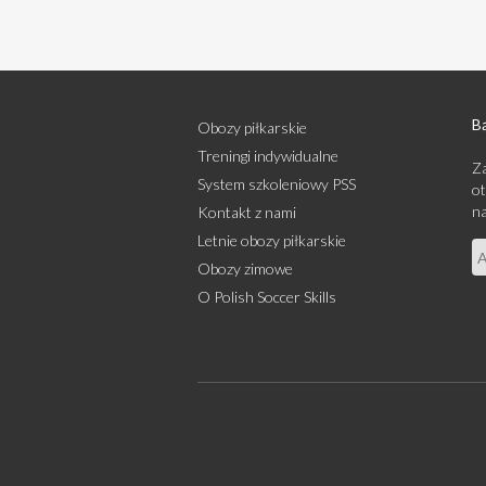
Bą
Obozy piłkarskie
Treningi indywidualne
Za
System szkoleniowy PSS
ot
na
Kontakt z nami
Letnie obozy piłkarskie
Obozy zimowe
O Polish Soccer Skills