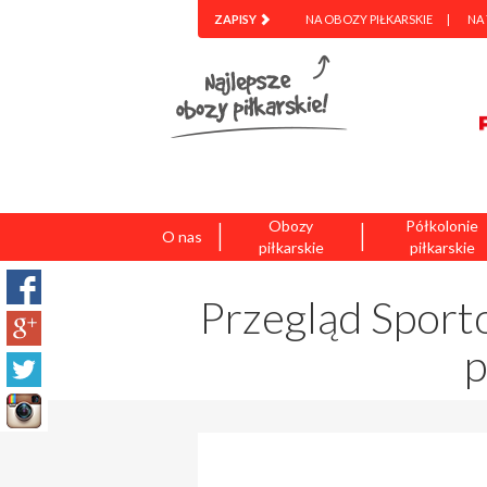
ZAPISY
NA OBOZY PIŁKARSKIE
NA
|
|
Obozy
Półkolonie
O nas
piłkarskie
piłkarskie
Przegląd Sport
p