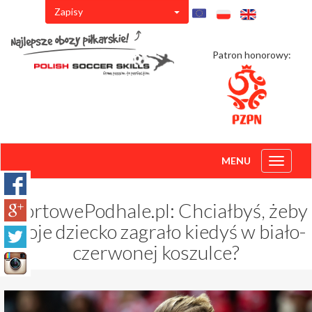
Zapisy
Patron honorowy:
MENU
Toggle
navigati
SportowePodhale.pl: Chciałbyś, żeby
twoje dziecko zagrało kiedyś w biało-
czerwonej koszulce?