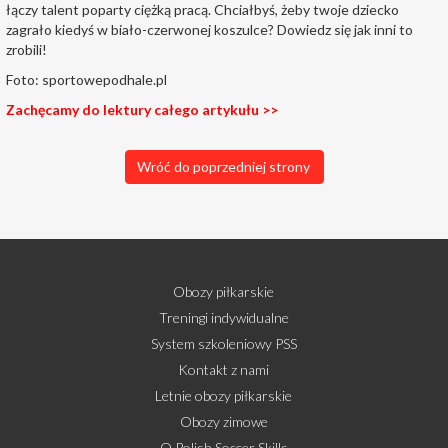
łączy talent poparty ciężką pracą. Chciałbyś, żeby twoje dziecko
zagrało kiedyś w biało-czerwonej koszulce? Dowiedz się jak inni to
zrobili!
Foto: sportowepodhale.pl
Zachęcamy do lektury całego artykułu >>
Wróć do poprzedniej strony
Obozy piłkarskie
Treningi indywidualne
System szkoleniowy PSS
Kontakt z nami
Letnie obozy piłkarskie
Obozy zimowe
O Polish Soccer Skills